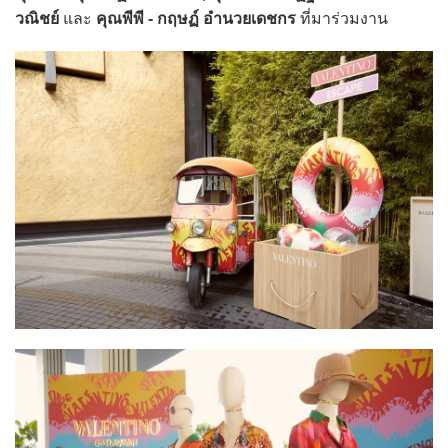
วณิชย์
และ
คุณพีพี - กฤษฏ์ อํานวยเดชกร
ที่มาร่วมงาน