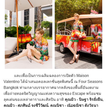
และเพื่อเป็นการเฉลิมฉลองการเปิดตัว Maison
Valentino ได้นำเสนอคอลเลกชั่นสุดพิเศษนี้ ณ Four Seasons
Bangkok ท่ามกลางบรรยากาศฉากหลังของพื้นที่อันงดงาม
เพื่อถ่ายทอดจิตวิญญาณแห่งความสุขของ Escape พร้อมชม
ลุคเด่นของเหล่าดาราและศิลปิน อาทิ
คุณมิว - นิษฐา จิรยั่งยืน,
คุณมิว - ศุภศิษฏ์ จงชีวีวัฒน์, คุณนิชา - ณัฏฐณิชา ดังวัธนา