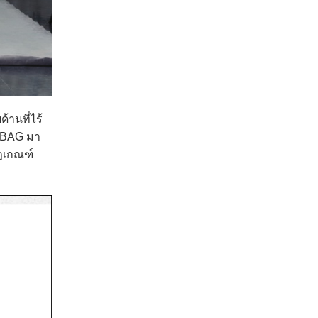
านที่ไร้
G BAG มา
กฎเกณฑ์