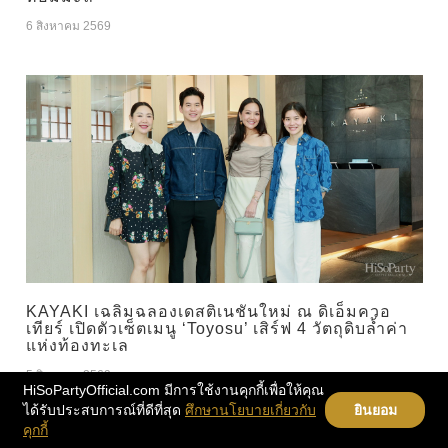
6 สิงหาคม 2569
KAYAKI เฉลิมฉลองเดสติเนชันใหม่ ณ ดิเอ็มควอ
เทียร์ เปิดตัวเซ็ตเมนู ‘Toyosu’ เสิร์ฟ 4 วัตถุดิบล้ำค่า
แห่งท้องทะเล
5 สิงหาคม 2569
HiSoPartyOfficial.com มีการใช้งานคุกกี้เพื่อให้คุณ
ได้รับประสบการณ์ที่ดีที่สุด
ศึกษานโยบายเกี่ยวกับ
ยินยอม
คุกกี้