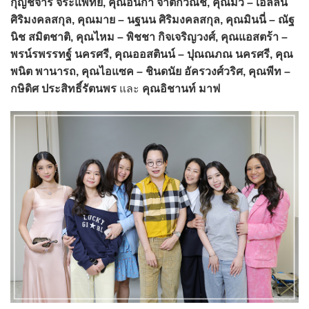
กุญช์จารี จีระแพทย์, คุณอนิกา จาติกวณิช, คุณมิว – เอลิลน์
ศิริมงคลสกุล, คุณมาย – นฐนน ศิริมงคลสกุล, คุณมินนี่ – ณัฐ
นิช สมิตชาติ, คุณไหม – พิชชา กิจเจริญวงศ์, คุณแอสตร้า –
พรน์รพรรทฐ์ นครศรี, คุณออสตินน์ – ปุณณภณ นครศรี, คุณ
พนิต พานารถ, คุณไอแซค – ชินดนัย อัครวงศ์วริศ, คุณพีท –
กษิดิศ ประสิทธิ์รัตนพร
และ
คุณอิชานท์ มาฟ