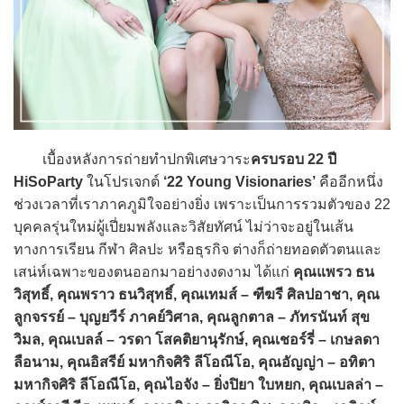
เบื้องหลังการถ่ายทำปกพิเศษวาระ
ครบรอบ 22 ปี
HiSoParty
ในโปรเจกต์
‘22 Young Visionaries’
คืออีกหนึ่ง
ช่วงเวลาที่เราภาคภูมิใจอย่างยิ่ง เพราะเป็นการรวมตัวของ 22
บุคคลรุ่นใหม่ผู้เปี่ยมพลังและวิสัยทัศน์ ไม่ว่าจะอยู่ในเส้น
ทางการเรียน กีฬา ศิลปะ หรือธุรกิจ ต่างก็ถ่ายทอดตัวตนและ
เสน่ห์เฉพาะของตนออกมาอย่างงดงาม ได้แก่
คุณแพรว ธน
วิสุทธิ์, คุณพราว ธนวิสุทธิ์, คุณเทมส์ – ฑีฆรี ศิลปอาชา, คุณ
ลูกจรรย์ – บุญยวีร์ ภาคย์วิศาล, คุณลูกตาล – ภัทรนันท์ สุข
วิมล, คุณเบลล์ – วรดา โสคติยานุรักษ์, คุณเชอร์รี่ – เกษลดา
ลือนาม, คุณอิสรีย์ มหากิจศิริ ลีโอณีโอ, คุณอัญญ่า – อทิตา
มหากิจศิริ ลีโอณีโอ, คุณไอจัง – ยิ่งปิยา ใบหยก, คุณเบลล่า –