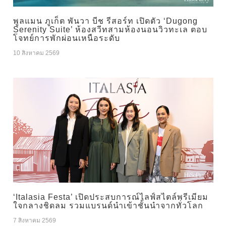
พูลแมน ภูเก็ต พันวา บีช รีสอร์ท เปิดตัว ‘Dugong
Serenity Suite’ ห้องสวีทสามห้องนอนวิวทะเล ตอบ
โจทย์การพักผ่อนเหนือระดับ
10 สิงหาคม 2569
‘Italasia Festa’ เปิดประสบการณ์ไลฟ์สไตล์พรีเมียม
ใจกลางชิดลม รวมแบรนด์นำเข้าชั้นนำจากทั่วโลก
7 สิงหาคม 2569