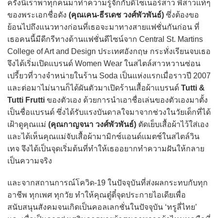
ครั้งนี้เราพาทุกคนมาทำความรู้จักกับดีไซเนอร์สาว พี่สาวแท้ๆ
ของพระเอกชื่อดัง
(คุณเคน-ธีรเดช วงศ์พัวพันธ์)
ซึ่งต้องขอ
ย้อนไปถึงแนวทางก่อนที่เธอจะมาทางสายแฟชั่นกันก่อน ที่
เธอคนนี้มีดีกรีทางด้านแฟชั่นดีไซน์จาก Central St. Martins
College of Art and Design ประเทศอังกฤษ กระทั่งเรียนจบเธอ
จึงได้เริ่มเปิดแบรนด์ Women Wear ในสไตล์สาวหวานซ่อน
เปรี้ยวที่วางจำหน่ายในร้าน Soda เป็นแห่งแรกเมื่อราวปี 2007
และต่อมาไม่นานก็ได้ผันตัวมาเปิดร้านเสื้อผ้าแบรนด์
Tutti &
Tutti Frutti
ของตัวเอง ด้วยการนำเอาชื่อเล่นของตัวเองมาตั้ง
เป็นชื่อแบรนด์ ซึ่งได้รับแรงบันดาลใจมาจากช่วงในวัยเด็กที่ได้
เฝ้าดูคุณแม่
(คุณกาญจนา วงศ์พัวพันธ์)
ตัดเย็บเสื้อผ้าไว้ใส่เอง
และได้เห็นคุณแม่จับเสื้อผ้ามามิกซ์แอนด์แมตช์ในสไตล์วิน
เทจ จึงได้เป็นจุดเริ่มต้นที่ทำให้เธออยากทำความฝันให้กลาย
เป็นความจริง
และจากสถานการณ์โควิด-19 ในปัจจุบันที่ส่งผลกระทบกับทุก
อาชีพ ทุกเพศ ทุกวัย ทำให้คุณตู๋ตี๋จุดประกายไอเดียเพื่อ
สนับสนุนสังคมจนเกิดเป็นคอลเลกชั่นในปัจจุบัน ‘ทรูลี่ไทย’