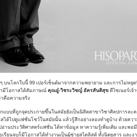
่างๆ บนโลกใบนี้ 99 เปอร์เซ็นต์มาจากความพยายาม และการไม่หยุดนิ
รามีโอกาสได้สัมภาษณ์
คุณอู๋-วิชระวิชญ์ อัครสันติสุข
ดีไซเนอร์เจ้
ิดว่าคือความจริง
อกแบบที่ถูกจุดประกายขึ้นในสมัยยังเป็นนิสิตสาขาวิชาศิลปการล
ด้ไปดูแฟชั่นโชว์ในสมัยนั้น แล้วรู้สึกอย่างลองทำดูบ้าง ด้วยความท
อ่านประวัติศาสตร์แฟชั่น ได้หาข้อมูล หาความรู้เพิ่มเติม และพอมี
่อเรียนจบก็มีโอกาสได้ทำงานเป็นผู้ช่ายสไตลิสต์ ทั้งนิตยสาร แล