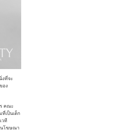
่งที่จะ
าของ
ะคร คณะ
ี่เป็นเด็ก
เวที
ะงานโฆษณา