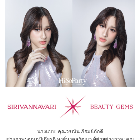
นางแบบ: คุณวรณัน ภิรมย์ภักดี
ช่างภาพ: คุณภูมิเกียรติ หงส์มงคลวัฒนา ผู้ช่วยช่างภาพ: คุณ