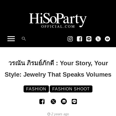
วรณัน ภิรมย์ภักดี : Your Story, Your
Style: Jewelry That Speaks Volumes
FASHION
FASHION SHOOT
2 years ago