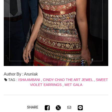
Author By : Arunlak
TAG :
ISHA AMBANI
,
CINDY CHAO THE ART JEWEL
,
SWEET
VIOLET EARRINGS
,
MET GALA
SHARE