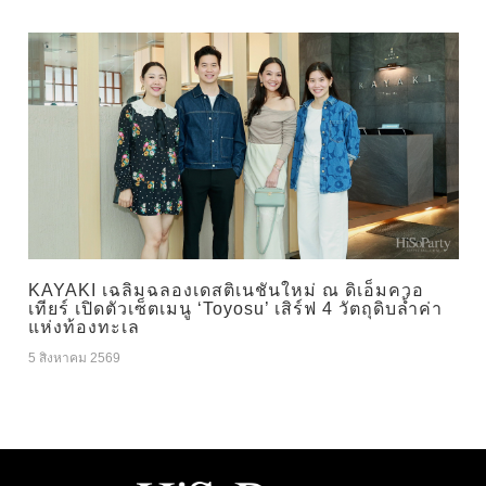
KAYAKI เฉลิมฉลองเดสติเนชันใหม่ ณ ดิเอ็มควอ
เทียร์ เปิดตัวเซ็ตเมนู ‘Toyosu’ เสิร์ฟ 4 วัตถุดิบล้ำค่า
แห่งท้องทะเล
5 สิงหาคม 2569