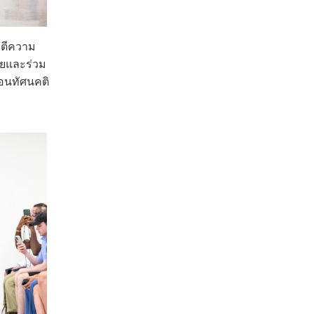
าตีความ
ายและร่วม
้อนทัศนคติ