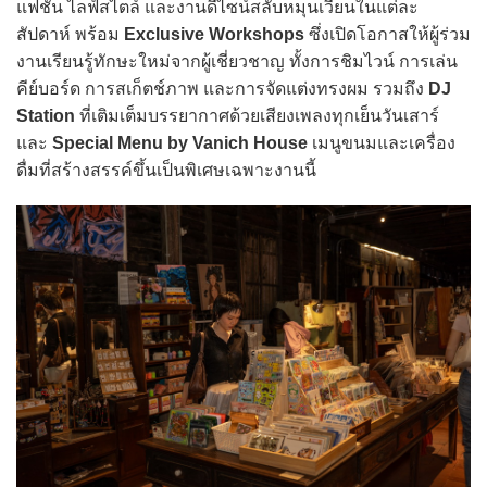
แฟชั่น ไลฟ์สไตล์ และงานดีไซน์สลับหมุนเวียนในแต่ละ
สัปดาห์ พร้อม
Exclusive Workshops
ซึ่งเปิดโอกาสให้ผู้ร่วม
งานเรียนรู้ทักษะใหม่จากผู้เชี่ยวชาญ ทั้งการชิมไวน์ การเล่น
คีย์บอร์ด การสเก็ตช์ภาพ และการจัดแต่งทรงผม รวมถึง
DJ
Station
ที่เติมเต็มบรรยากาศด้วยเสียงเพลงทุกเย็นวันเสาร์
และ
Special Menu by Vanich House
เมนูขนมและเครื่อง
ดื่มที่สร้างสรรค์ขึ้นเป็นพิเศษเฉพาะงานนี้