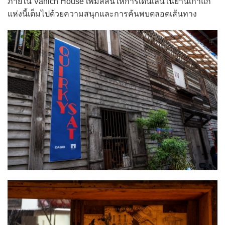
ภายใน Vanich House เพิ่มสีสันให้การเดินเล่นในย่านเก่าแก่
แห่งนี้เต็มไปด้วยความสนุกและการค้นพบตลอดเส้นทาง