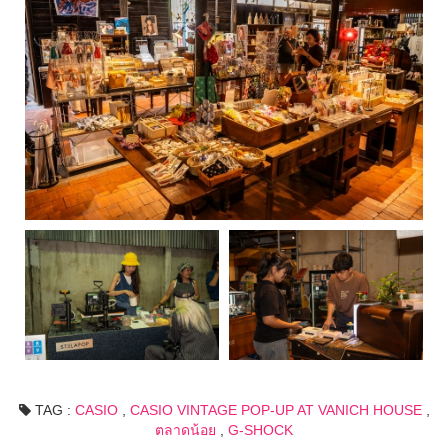
TAG :
CASIO
,
CASIO VINTAGE POP-UP AT VANICH HOUSE
,
ตลาดน้อย
,
G-SHOCK