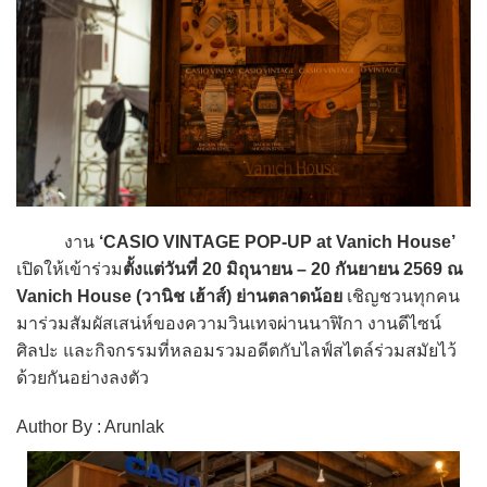
งาน
‘CASIO VINTAGE POP-UP at Vanich House’
เปิดให้เข้าร่วม
ตั้งแต่วันที่ 20 มิถุนายน – 20 กันยายน 2569 ณ
Vanich House (วานิช เฮ้าส์) ย่านตลาดน้อย
เชิญชวนทุกคน
มาร่วมสัมผัสเสน่ห์ของความวินเทจผ่านนาฬิกา งานดีไซน์
ศิลปะ และกิจกรรมที่หลอมรวมอดีตกับไลฟ์สไตล์ร่วมสมัยไว้
ด้วยกันอย่างลงตัว
Author By : Arunlak