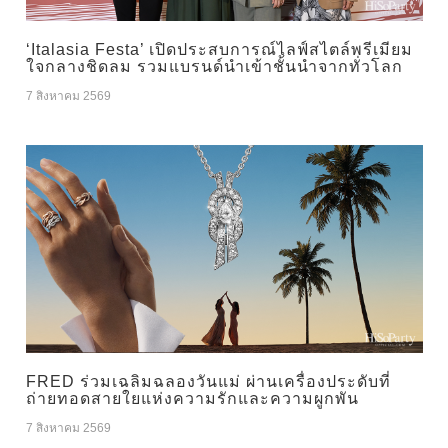
‘Italasia Festa’ เปิดประสบการณ์ไลฟ์สไตล์พรีเมียม
ใจกลางชิดลม รวมแบรนด์นำเข้าชั้นนำจากทั่วโลก
7 สิงหาคม 2569
FRED ร่วมเฉลิมฉลองวันแม่ ผ่านเครื่องประดับที่
ถ่ายทอดสายใยแห่งความรักและความผูกพัน
7 สิงหาคม 2569