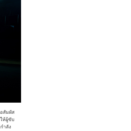
อสัมผัส
้ผู้ขับ
้กำลัง