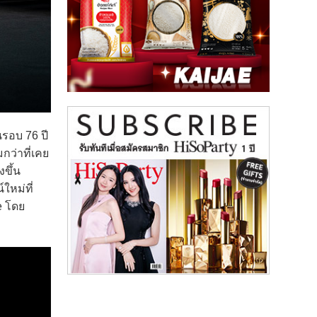
รอบ 76 ปี
ว่าที่เคย
งขึ้น
ใหม่ที่
e โดย