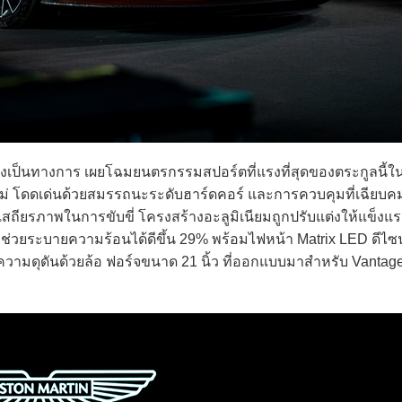
งเป็นทางการ เผยโฉมยนตรกรรมสปอร์ตที่แรงที่สุดของตระกูลนี้ใน
่ โดดเด่นด้วยสมรรถนะระดับฮาร์ดคอร์ และการควบคุมที่เฉียบคมก
ริมเสถียรภาพในการขับขี่ โครงสร้างอะลูมิเนียมถูกปรับแต่งให้แข็งแร
8% ช่วยระบายความร้อนได้ดีขึ้น 29% พร้อมไฟหน้า Matrix LED ดีไซน์
ความดุดันด้วยล้อ ฟอร์จขนาด 21 นิ้ว ที่ออกแบบมาสำหรับ Vantag