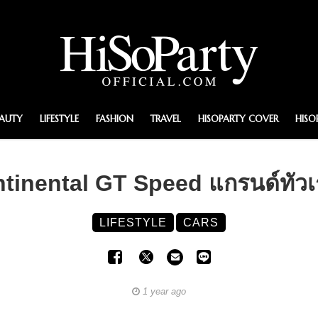
EAUTY
LIFESTYLE
FASHION
TRAVEL
HISOPARTY COVER
HISO
ntinental GT Speed แกรนด์ทัวเ
LIFESTYLE
CARS
1 year ago