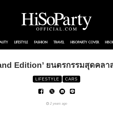
EAUTY
LIFESTYLE
FASHION
TRAVEL
HISOPARTY COVER
HISO
 Edition’ ยนตรกรรมสุดคลาสสิก
LIFESTYLE
CARS
2 years ago