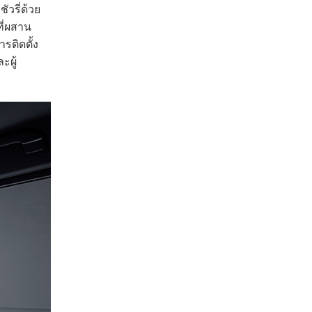
วรี่ด้วย
ี่ผสาน
รติดตั้ง
ะผู้