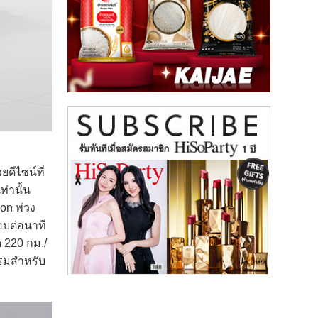
ยดีไซน์ที่
่านั้น
on พ่วง
รอบต่อนาที
ด 220 กม./
รรมสำหรับ