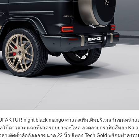
AKTUR night black mango ตกแต่งเพิ่มเติมบริเวณกันชนหน้าแล
วยโลโก้ดาวสามแฉกที่ฝาครอบยางอะไหล่ ลวดลายกราฟิกสีทอง Kala
างติดตั้งล้ออัลลอยขนาด 22 นิ้ว สีทอง Tech Gold พร้อมฝาครอบ