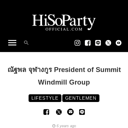
ณัฐพล จุฬางกูร President of Summit
Windmill Group
LIFESTYLE
GENTLEMEN
6 years ago