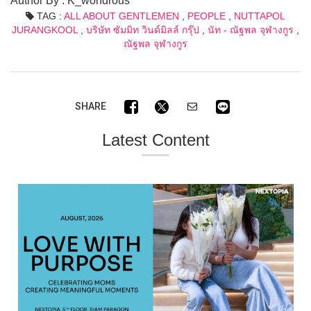
Author By : K_wondrous
TAG :
ALL ABOUT GENTLEMEN
,
PEOPLE
,
NUTTAPOL
JURANGKOOL
,
บริษัท ซัมมิท วินด์มิลล์ กรุ๊ป
,
นัท - ณัฐพล จุฬางกูร
,
ณัฐพล จุฬางกูร
SHARE
Latest Content