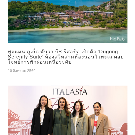
พูลแมน ภูเก็ต พันวา บีช รีสอร์ท เปิดตัว ‘Dugong
Serenity Suite’ ห้องสวีทสามห้องนอนวิวทะเล ตอบ
โจทย์การพักผ่อนเหนือระดับ
10 สิงหาคม 2569