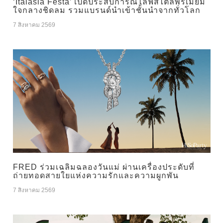
‘Italasia Festa’ เปิดประสบการณ์ไลฟ์สไตล์พรีเมียม
ใจกลางชิดลม รวมแบรนด์นำเข้าชั้นนำจากทั่วโลก
7 สิงหาคม 2569
FRED ร่วมเฉลิมฉลองวันแม่ ผ่านเครื่องประดับที่
ถ่ายทอดสายใยแห่งความรักและความผูกพัน
7 สิงหาคม 2569