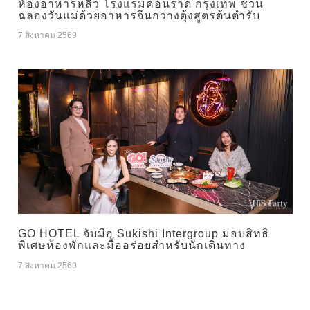
ห้องอาหารหลิว โรงแรมคอนราด กรุงเทพ ชวน
ฉลองวันแม่ด้วยอาหารจีนกวางตุ้งสูตรต้นตำรับ
7 สิงหาคม 2569
GO HOTEL จับมือ Sukishi Intergroup มอบสิทธิ
พิเศษห้องพักและมื้ออร่อยสำหรับนักเดินทาง
7 สิงหาคม 2569