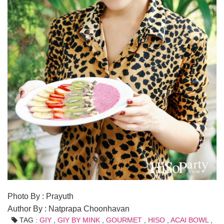
Photo By : Prayuth
Author By : Natprapa Choonhavan
TAG :
GIY
,
GIY BY MINK
,
GOURMET
,
HISO
,
ACAI BOWL
,