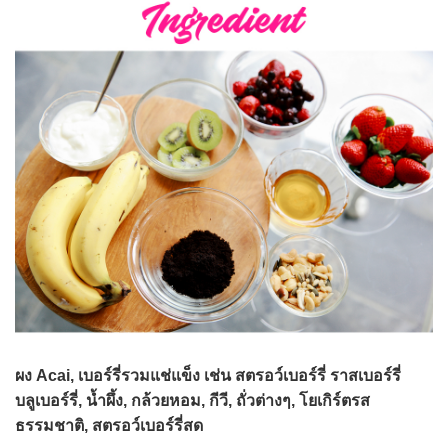
ผง Acai, เบอร์รี่รวมแช่แข็ง เช่น สตรอว์เบอร์รี่ ราสเบอร์รี่
บลูเบอร์รี่, น้ำผึ้ง, กล้วยหอม, กีวี, ถั่วต่างๆ, โยเกิร์ตรส
ธรรมชาติ, สตรอว์เบอร์รี่สด