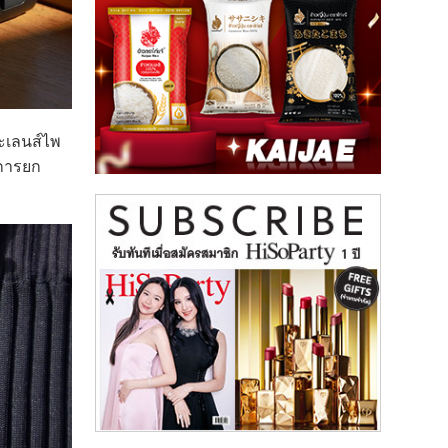
เลนส์ไพ
งการยก