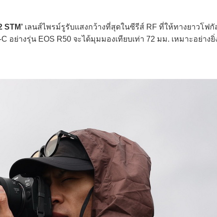
2 STM’
เลนส์ไพรม์รูรับแสงกว้างที่สุดในซีรีส์ RF ที่ให้ทางยาวโฟก
C อย่างรุ่น EOS R50 จะได้มุมมองเทียบเท่า 72 มม. เหมาะอย่างยิ