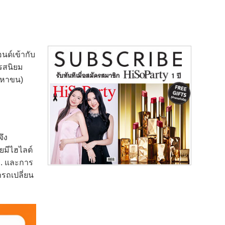
นด์เข้ากับ
นรสนิยม
(มหาขน)
จึง
ยมีไฮไลต์
ม. และการ
ารถเปลี่ยน