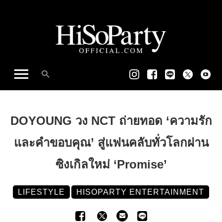
DOYOUNG วง NCT ถ่ายทอด ‘ความรัก
และคำขอบคุณ’ สู่แฟนคลับทั่วโลกผ่าน
ซิงเกิลใหม่ ‘Promise’
LIFESTYLE
HISOPARTY ENTERTAINMENT