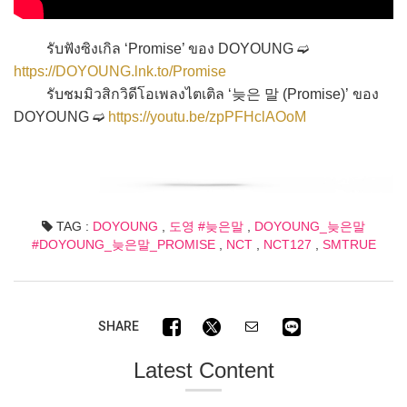
รับฟังซิงเกิล ‘Promise’ ของ DOYOUNG ➫
https://DOYOUNG.lnk.to/Promise
รับชมมิวสิกวิดีโอเพลงไตเติล ‘늦은 말 (Promise)’ ของ
DOYOUNG ➫
https://youtu.be/zpPFHclAOoM
TAG :
DOYOUNG
,
도영 #늦은말
,
DOYOUNG_늦은말
#DOYOUNG_늦은말_PROMISE
,
NCT
,
NCT127
,
SMTRUE
SHARE
Latest Content