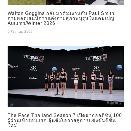
Walton Goggins กลับมาร่วมงานกับ Paul Smith
ถ่ายทอดเสน่ห์การแต่งกายสุภาพบุรุษในแคมเปญ
Autumn/Winter 2026
6 สิงหาคม 2569
The Face Thailand Season 7 เปิดฉากออดิชัน 100
ผู้ผ่านเข้ารอบแรก ลุ้นชิงโอกาสสู่การแข่งขันซีซั่น
ใหม่