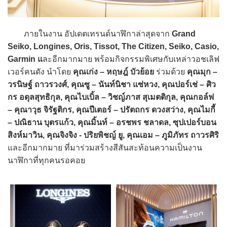
ภายในงาน อัปเดตเทรนด์นาฬิกาล่าสุดจาก
Grand
Seiko, Longines, Oris, Tissot, The Citizen, Seiko, Casio,
Garmin แ
ละอีกมากมาย พร้อมกิจกรรมพิเศษกับเหล่าวอชเลิฟ
เวอร์คนดัง นำโดย
คุณเก่ง – หฤษฎ์ บัวย้อย
ร่วมด้วย
คุณมุก –
วรนิษฐ์ ถาวรวงศ์, คุณซู – นันท์นิชา แซ่หวง, คุณปอร์เช่ – ศิว
กร อดุลสุทธิกุล, คุณไบเบิ้ล – วิชญ์ภาส สุเมตติกุล, คุณกอล์ฟ
– คุณาวุธ จิรัฐติกร, คุณปีเตอร์ – ปรัตถกร ดวงสว่าง, คุณไมกี้
– ปณิธาน บุตรแก้ว, คุณมิ้นท์ – อรชพร ชลาดล, ซุปเปอร์บอน
สิงห์มาวิน, คุณจิงจิง - ปริยพิชญ์ ยู, คุณเอม – ภูมิภัทร ถาวรศิริ
และอีกมากมาย ที่มาร่วมสร้างสีสันสะท้อนความเป็นงาน
นาฬิกาที่ทุกคนรอคอย