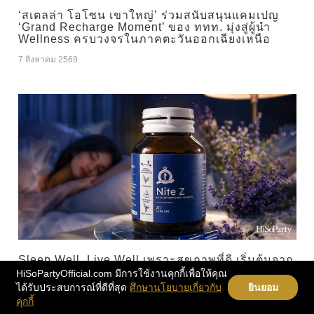
‘สเตลล่า โอโซน เขาใหญ่’ ร่วมสนับสนุนแคมเปญ
‘Grand Recharge Moment’ ของ ททท. มุ่งสู่ผู้นำ
Wellness ครบวงจรในภาคตะวันออกเฉียงเหนือ
7 สิงหาคม 2569
Sleep Well, Live Well เพราะสุขภาพที่ดี เริ่มต้นจาก
การนอนหลับที่มีคุณภาพ
HiSoPartyOfficial.com มีการใช้งานคุกกี้เพื่อให้คุณ
ได้รับประสบการณ์ที่ดีที่สุด
ศึกษานโยบายเกี่ยวกับ
ยินยอม
7 สิงหาคม 2569
คุกกี้