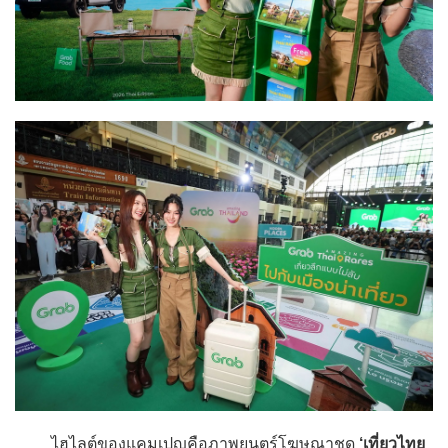
ไฮไลต์ของแคมเปญคือภาพยนตร์โฆษณาชุด
‘เที่ยวไทย