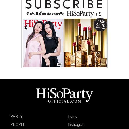
PARTY
Home
PEOPLE
Instragram