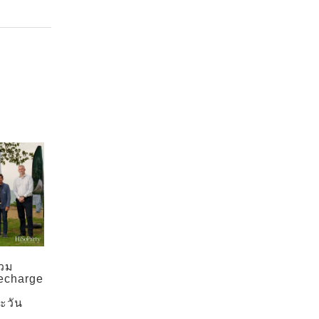
่วม
echarge
ำ
ะวัน