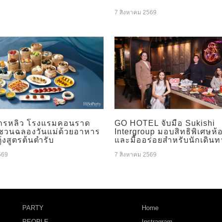
7 สิงหาคม 2569
ารหลิว โรงแรมคอนราด
GO HOTEL จับมือ Sukishi
 ชวนฉลองวันแม่ด้วยอาหาร
Intergroup มอบสิทธิพิเศษห้
ุ้งสูตรต้นตำรับ
และมื้ออร่อยสำหรับนักเดินท
569
7 สิงหาคม 2569
PARTY
Home
PEOPLE
Instragram