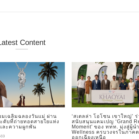
Latest Content
วมเฉลิมฉลองวันแม่ ผ่าน
‘สเตลล่า โอโซน เขาใหญ่’ ร
ระดับที่ถ่ายทอดสายใยแห่ง
สนับสนุนแคมเปญ ‘Grand R
และความผูกพัน
Moment’ ของ ททท. มุ่งสู่ผู้น
Wellness ครบวงจรในภาคต
569
ออกเฉียงเหนือ