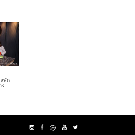
องพัก
าง