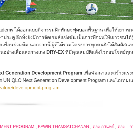
demy ได้ออกแบบกิจกรรมฝึกทักษะฟุตบอลพื้นฐาน เพื่อให้เยาวชนท
ระตู อีกทั้งยังมีการจัดเกมส์แข่งขัน เป็นการฝึกฝนให้เยาวชนได้รู้
พื่อนร่วมทีม นอกจากนี้ ผู้ที่ได้ร่วมโครงการทุกคนยังได้สัมผัสแล
์ชันอย่างเสื้อและกางเกง
DRY-EX
ที่มีคุณสมบัติแห้งไวตอบโจทย์ทุ
t Generation Development Program
เพื่อพัฒนาและสร้างแรง
าร UNIQLO Next Generation Development Program และไอเทมแ
-feature/development-program
PMENT PROGRAM
,
KAWIN THAMSATCHANAN
,
ตอง-กวินทร์
,
ตอง – ก