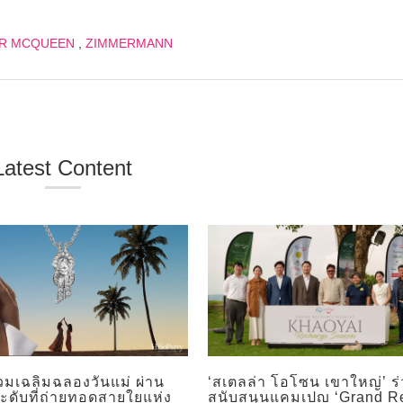
R MCQUEEN
,
ZIMMERMANN
Latest Content
วมเฉลิมฉลองวันแม่ ผ่าน
‘สเตลล่า โอโซน เขาใหญ่’ ร
ระดับที่ถ่ายทอดสายใยแห่ง
สนับสนุนแคมเปญ ‘Grand R