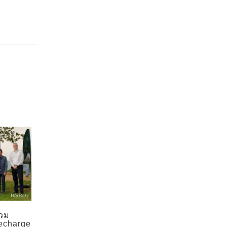
่วม
echarge