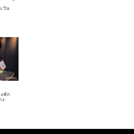
ำ
ะวัน
องพัก
าง