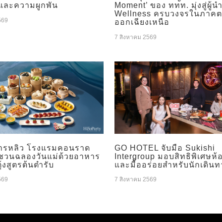
และความผูกพัน
Moment’ ของ ททท. มุ่งสู่ผู้น
Wellness ครบวงจรในภาคต
569
ออกเฉียงเหนือ
7 สิงหาคม 2569
ารหลิว โรงแรมคอนราด
GO HOTEL จับมือ Sukishi
 ชวนฉลองวันแม่ด้วยอาหาร
Intergroup มอบสิทธิพิเศษห้
ุ้งสูตรต้นตำรับ
และมื้ออร่อยสำหรับนักเดินท
569
7 สิงหาคม 2569