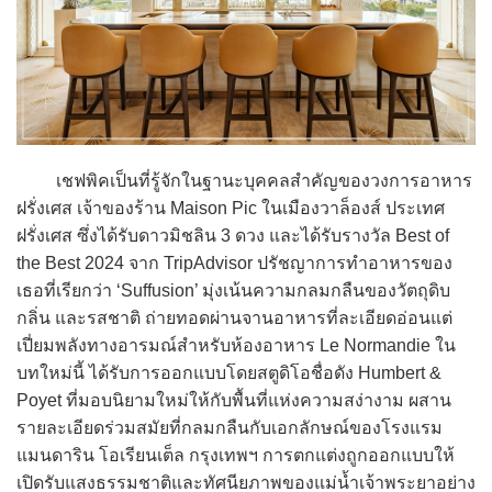
เชฟพิคเป็นที่รู้จักในฐานะบุคคลสำคัญของวงการอาหาร
ฝรั่งเศส เจ้าของร้าน Maison Pic ในเมืองวาล็องส์ ประเทศ
ฝรั่งเศส ซึ่งได้รับดาวมิชลิน 3 ดวง และได้รับรางวัล Best of
the Best 2024 จาก TripAdvisor ปรัชญาการทำอาหารของ
เธอที่เรียกว่า ‘Suffusion’ มุ่งเน้นความกลมกลืนของวัตถุดิบ
กลิ่น และรสชาติ ถ่ายทอดผ่านจานอาหารที่ละเอียดอ่อนแต่
เปี่ยมพลังทางอารมณ์สำหรับห้องอาหาร Le Normandie ใน
บทใหม่นี้ ได้รับการออกแบบโดยสตูดิโอชื่อดัง Humbert &
Poyet ที่มอบนิยามใหม่ให้กับพื้นที่แห่งความสง่างาม ผสาน
รายละเอียดร่วมสมัยที่กลมกลืนกับเอกลักษณ์ของโรงแรม
แมนดาริน โอเรียนเต็ล กรุงเทพฯ การตกแต่งถูกออกแบบให้
เปิดรับแสงธรรมชาติและทัศนียภาพของแม่น้ำเจ้าพระยาอย่าง