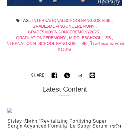
TAG :
INTERNATIONALSCHOOLBANGKOK #ISB
,
GRADE5MOVINGONCEREMONY
,
GRADE5MOVINGONCEREMONY2025
,
GRADUATIONCEREMONY
,
MIDDLESCHOOL
,
ISB
,
INTERNATIONAL SCHOOL BANGKOK – ISB
,
โรงเรียนนานาชาติ
กรุงเทพ
SHARE
Latest Content
Sisley เปิดตัว ‘Revitalizing Fortifying Super
Serum Advanced Formula ‘Le Super Serum’ เซรั่ม