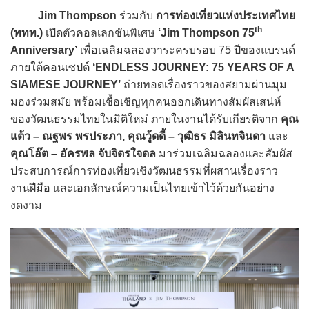
Jim Thompson
ร่วมกับ
การท่องเที่ยวแห่งประเทศไทย
th
(ททท.)
เปิดตัวคอลเลกชันพิเศษ
‘Jim Thompson 75
Anniversary’
เพื่อเฉลิมฉลองวาระครบรอบ 75 ปีของแบรนด์
ภายใต้คอนเซปต์
‘ENDLESS JOURNEY: 75 YEARS OF A
SIAMESE JOURNEY’
ถ่ายทอดเรื่องราวของสยามผ่านมุม
มองร่วมสมัย พร้อมเชื้อเชิญทุกคนออกเดินทางสัมผัสเสน่ห์
ของวัฒนธรรมไทยในมิติใหม่ ภายในงานได้รับเกียรติจาก
คุณ
แต้ว – ณฐพร พรประภา, คุณวู้ดดี้ – วุฒิธร มิลินทจินดา
และ
คุณโอ๊ต – อัครพล จับจิตรใจดล
มาร่วมเฉลิมฉลองและสัมผัส
ประสบการณ์การท่องเที่ยวเชิงวัฒนธรรมที่ผสานเรื่องราว
งานฝีมือ และเอกลักษณ์ความเป็นไทยเข้าไว้ด้วยกันอย่าง
งดงาม