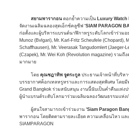
สยามพารากอน
ตอกย้ำความเป็น
Luxury Watch 
จัดงานเฉลิมฉลองสุดเอ็กซ์คลูซีฟ
‘SIAM PARAGON B
ก่อตั้งและผู้บริหารแบรนด์นาฬิกาหรูระดับโลกเข้าร่วมอ
Munoz (Bvlgari), Mr. Karl-Fritz Scheufele (Chopard), 
Schaffhausen), Mr. Veerasak Tangudomlert (Jaeger-Le
(Czapek), Mr. Wei Koh (Revolution magazine) รวมถึง
มากมาย
โดย
คุณชฎาทิพ จูตระกูล
ประธานเจ้าหน้าที่บริหาร
บรรยากาศค็อกเทลหรูหราและการแสดงสุดพิเศษ โดยมีพ
Grand Bangkok ร่วมสนับสนุน งานนี้นับเป็นค่ำคืนแห่ง
ผู้นำแบรนด์ระดับโลกมาร่วมเฉลิมฉลองวัฒนธรรมแห่งเ
ผู้สนใจสามารถเข้าร่วมงาน
‘Siam Paragon Ban
พารากอน โดยติดตามรายละเอียด ความเคลื่อนไหว และลง
SIAMPARAGON