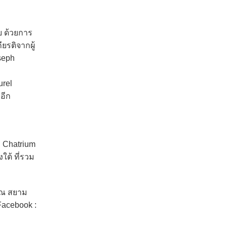
ย ด้วยการ
ียรติจากผู้
seph
urel
อีก
 Chatrium
ใต้ ที่รวม
8 ณ สยาม
acebook :