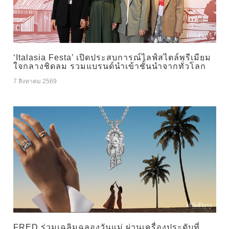
‘Italasia Festa’ เปิดประสบการณ์ไลฟ์สไตล์พรีเมียม
ใจกลางชิดลม รวมแบรนด์นำเข้าชั้นนำจากทั่วโลก
7 สิงหาคม 2569
FRED ร่วมเฉลิมฉลองวันแม่ ผ่านเครื่องประดับที่