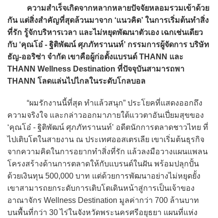
ความสำเร็จเกิดจากหลากหลายปัจจัยหลอมรวมเข้าด้วย
กัน แต่สิ่งสำคัญที่สุดล้วนมาจาก ‘แนวคิด’ ในการเริ่มต้นทำสิ่ง
ที่รัก รู้จักบริหารเวลา และไม่หยุดพัฒนาตัวเอง เฉกเช่นเดียว
กับ ‘คุณโอ๋ - ฐิติพัฒน์ ศุภภัทรานนท์’ กรรมการผู้จัดการ บริษัท
ธัญ-ออริซ่า จำกัด เขาคือผู้ก่อตั้งแบรนด์ THANN และ
THANN Wellness Destination ที่ปัจจุบันสามารถพา
THANN โลดแล่นไปไกลในระดับโกลบอล
“ผมรักงานนี้ที่สุด ทำแล้วสนุก” ประโยคที่แสดงออกถึง
ความจริงใจ และกล่าวออกมาภายใต้แววตาอันเปี่ยมสุขของ
‘คุณโอ๋ - ฐิติพัฒน์ ศุภภัทรานนท์’ อดีตนักการตลาดชาวไทย ที่
ไปเติบโตในสายงาน ณ ประเทศออสเตรเลีย เขาเริ่มต้นธุรกิจ
จากความคิดในการอยากทำสิ่งที่รัก แล้วลงมือวางแผนแพลน
โครงสร้างด้านการตลาดให้กับแบรนด์ในฝัน พร้อมปลุกปั้น
ด้วยเงินทุน 500,000 บาท แต่ด้วยการพัฒนาอย่างไม่หยุดยั้ง
เขาสามารถยกระดับการเติบโตเดินหน้าสู่การเป็นเจ้าของ
อาณาจักร Wellness Destination มูลค่ากว่า 700 ล้านบาท
บนพื้นที่กว่า 30 ไร่ในจังหวัดพระนครศรีอยุธยา แผนที่แห่ง