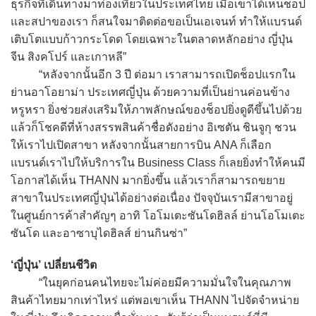
ธุรกิจที่เดินทางมาท่องเที่ยวในประเทศไทย เมื่อเขาได้เห็นช็อป
และสปาของเรา ก็สนใจมาติดต่อขอเป็นเอเจนท์ ทำให้แบรนด์
เติบโตแบบก้าวกระโดด โดยเฉพาะในตลาดหลักอย่าง ญี่ปุ่น
จีน สิงคโปร์ และเกาหลี”
“หลังจากนั้นอีก 3 ปี ต่อมา เราสามารถเปิดช็อปแรกใน
ย่านอาโอยาม่า ประเทศญี่ปุ่น ด้วยความที่เป็นย่านค่อนข้าง
หรูหรา ยิ่งช่วยส่งเสริมให้ภาพลักษณ์ของช็อปยิ่งดูดีขึ้นไปด้วย
แล้วก็โชคดีที่ห้างสรรพสินค้าชื่อดังอย่าง อิเซตัน ชินจูกุ ชวน
ให้เราไปเปิดสาขา หลังจากนั้นสายการบิน ANA ก็เลือก
แบรนด์เราไปให้บริการใน Business Class ก็เลยยิ่งทำให้คนมี
โอกาสได้เห็น THANN มากยิ่งขึ้น แล้วเราก็สามารถขยาย
สาขาในประเทศญี่ปุ่นได้อย่างต่อเนื่อง ปัจจุบันเรามีสาขาอยู่
ในศูนย์การค้าสำคัญๆ อาทิ โอโมเตะซันโดฮิลล์ ย่านโอโมเตะ
ซันโด และอาซาบุไดฮิลส์ ย่านกินซ่า”
‘ญี่ปุ่น’ เปลี่ยนชีวิต
“ในยุคก่อนคนไทยจะไม่ค่อยมีความมั่นใจในคุณภาพ
สินค้าไทยมากเท่าไหร่ แต่พอเขาเห็น THANN ไปจัดจำหน่าย