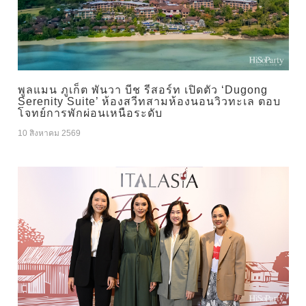
พูลแมน ภูเก็ต พันวา บีช รีสอร์ท เปิดตัว ‘Dugong
Serenity Suite’ ห้องสวีทสามห้องนอนวิวทะเล ตอบ
โจทย์การพักผ่อนเหนือระดับ
10 สิงหาคม 2569