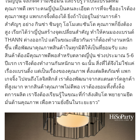
ในญี่ปุ่น จึงเกิดความเชื่อมั่น และรับรู้ว่าเป็นแบรนด์ที่มี
คุณภาพดี เพราะคนญี่ปุ่นเป็นคนละเอียด การที่จะซื้ออะไรต้อง
คุณภาพสูง แพกเกจจิ้งต้องได้ ยิ่งถ้าไปอยู่ในย่านการค้า
สำคัญๆ อย่าง กินซ่า ชินจูกุ โอโมเตะซันโด คุณภาพก็ยิ่งต้อง
สูง เรียกได้ว่าญี่ปุ่นสร้างจุดเปลี่ยนสำคัญ ทำให้คนมองแบรนด์
THANN ต่างออกไป แต่ในขณะเดียวกันเราก็ต้องทำงานหนัก
ขึ้น เพื่อพัฒนาคุณภาพสินค้าในทุกมิติให้เป็นที่ยอมรับ และ
สินค้าต้องมีคุณภาพดีพอสำหรับตลาดญี่ปุ่น ช่วงประมาณ 5-6
ปีแรก เราจึงต้องทำงานกันหนักมาก ฉะนั้น สิ่งที่ได้จึงไม่ใช่แค่
เรื่องแบรนดิ้ง แต่เป็นเรื่องของคุณภาพ ตั้งแต่ผลิตภัณฑ์ แพก
เกจจิ้ง ไปจนถึงโลจิสติกส์ เราต้องพัฒนาจากสแตนดาร์ดลูกค้า
ที่สูงมาก หากสินค้าคุณภาพไม่ดีพอ เราต้องยอมทิ้งทั้งล็อ
ตการผลิต เราจึงต้องเรียนรู้ในขณะที่กำลังเติบโต พยายามยึด
มั่นด้านคุณภาพ เพื่อความยั่งยืนในระยะยาว”