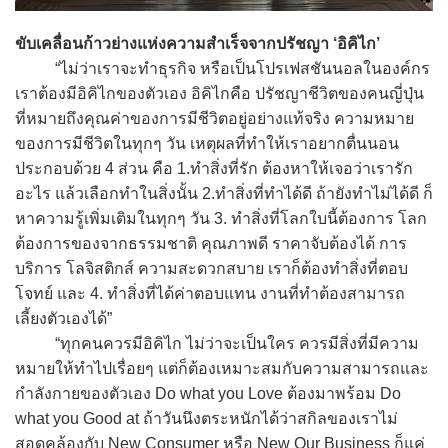
ขับเคลื่อนก้าวย่างแห่งความสำเร็จจากปรัชญา ‘อิคิไก’
“ไม่ว่าเราจะทำธุรกิจ หรือเป็นโปรเฟสชันนอลในองค์กร
เราต้องมีอิคิไกของตัวเอง อิคิไกคือ ปรัชญาชีวิตของคนญี่ปุ่น
ที่หมายถึงคุณค่าของการมีชีวิตอยู่อย่างแท้จริง ความหมาย
ของการมีชีวิตในทุกๆ วัน เหตุผลที่ทำให้เราอยากตื่นนอน
ประกอบด้วย 4 ส่วน คือ 1.ทำสิ่งที่รัก ต้องหาให้เจอว่าเรารัก
อะไร แล้วเลือกทำในสิ่งนั้น 2.ทำสิ่งที่ทำได้ดี ถ้ายังทำไม่ได้ดี ก็
หาความรู้เพิ่มเติมในทุกๆ วัน 3. ทำสิ่งที่โลกใบนี้ต้องการ โลก
ต้องการของจากธรรมชาติ คุณภาพดี ราคาจับต้องได้ การ
บริการ โลจิสติกส์ ความสะดวกสบาย เราก็ต้องทำสิ่งที่ตอบ
โจทย์ และ 4. ทำสิ่งที่ได้ค่าตอบแทน งานที่ทำต้องสามารถ
เลี้ยงตัวเองได้”
“ทุกคนควรมีอิคิไก ไม่ว่าจะเป็นใคร ควรมีสิ่งที่มีความ
หมายให้ทำไปเรื่อยๆ แต่ก็ต้องเหมาะสมกับความสามารถและ
กำลังกายของตัวเอง Do what you Love ต้องมาพร้อม Do
what you Good at ถ้าวันนึงตระหนักได้ว่าสกิลของเราไม่
สอดคล้องกับ New Consumer หรือ New Our Business ก็แค่