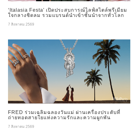
‘Italasia Festa’ เปิดประสบการณ์ไลฟ์สไตล์พรีเมียม
ใจกลางชิดลม รวมแบรนด์นำเข้าชั้นนำจากทั่วโลก
7 สิงหาคม 2569
FRED ร่วมเฉลิมฉลองวันแม่ ผ่านเครื่องประดับที่
ถ่ายทอดสายใยแห่งความรักและความผูกพัน
7 สิงหาคม 2569