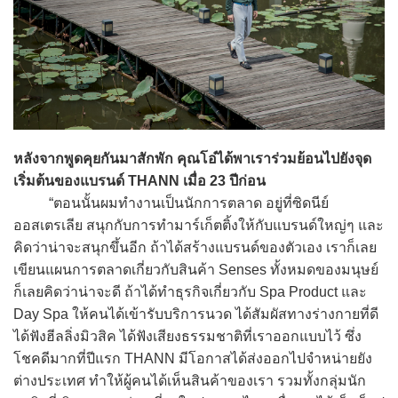
หลังจากพูดคุยกันมาสักพัก คุณโอ๋ได้พาเราร่วมย้อนไปยังจุด
เริ่มต้นของแบรนด์ THANN เมื่อ 23 ปีก่อน
“ตอนนั้นผมทำงานเป็นนักการตลาด อยู่ที่ซิดนีย์
ออสเตรเลีย สนุกกับการทำมาร์เก็ตติ้งให้กับแบรนด์ใหญ่ๆ และ
คิดว่าน่าจะสนุกขึ้นอีก ถ้าได้สร้างแบรนด์ของตัวเอง เราก็เลย
เขียนแผนการตลาดเกี่ยวกับสินค้า Senses ทั้งหมดของมนุษย์
ก็เลยคิดว่าน่าจะดี ถ้าได้ทำธุรกิจเกี่ยวกับ Spa Product และ
Day Spa ให้คนได้เข้ารับบริการนวด ได้สัมผัสทางร่างกายที่ดี
ได้ฟังฮีลลิ่งมิวสิค ได้ฟังเสียงธรรมชาติที่เราออกแบบไว้ ซึ่ง
โชคดีมากที่ปีแรก THANN มีโอกาสได้ส่งออกไปจำหน่ายยัง
ต่างประเทศ ทำให้ผู้คนได้เห็นสินค้าของเรา รวมทั้งกลุ่มนัก