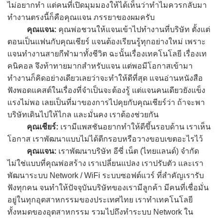
ไม่อยากทำ แต่คนที่เปิดมุมมองให้ได้เห็นว่าทำไมควรกลับมา
ทำงานตรงนี้ก็คือคุณแจน ภรรยาของผมครับ
คุณแจน:
คุณพ่อชวนให้แจนเข้าไปทำงานที่บริษัท ตั้งแต่
ตอนเป็นแฟนกับคุณเชียร์ แจนต้องเรียนรู้ทุกอย่างใหม่ เพราะ
แจนทำงานสายกีฬามาทั้งชีวิต ฉะนั้นเรื่องเทคโนโลยี เรื่องเท
คนิคอล จึงท้าทายมากสำหรับแจน แต่พอมีโอกาสเข้ามา
ทำงานก็คิดอย่างเดียวเลยว่าจะทำให้ดีที่สุด แจนอ่านหนังสือ
ฟังพอดแคสต์ในเรื่องที่จำเป็นจะต้องรู้ แต่แจนคนเดียวยังแข็ง
แรงไม่พอ เลยเป็นที่มาของการไปคุยกับคุณเชียร์ว่า ถ้าจะพา
บริษัทเดินไปให้ไกล และมั่นคง เราต้องช่วยกัน
คุณเชียร์:
เรามีแพสชันอยากทำให้ดีขึ้นรอบด้าน เราเห็น
โอกาส เราพัฒนาแบบไม่ได้ตีกรอบหรือวางขอบเขตอะไรไว้
คุณแจน:
เราพัฒนาบริษัท อีซี่ เน็ต (ไทยแลนด์) จำกัด
ไม่ใช่แบบที่คุณพ่อสร้าง เราเปลี่ยนแปลง เราปรับตัว และเรา
พัฒนาระบบ Network / WiFi ระบบซอฟต์แวร์ ที่สำคัญเรารับ
ฟังทุกคน จนทำให้ปัจจุบันบริษัทของเรามีลูกค้า มีคนที่เชื่อมั่น
อยู่ในทุกอุตสาหกรรมของประเทศไทย เราทำเทคโนโลยี
ทั้งหมดของอุตสาหกรรม รวมไปถึงทำระบบ Network ใน