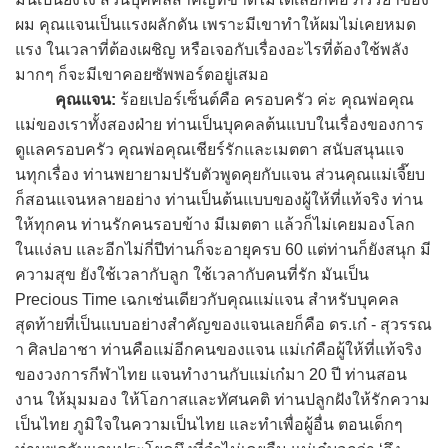
ผม คุณแจนเป็นแรงผลักดัน เพราะมีเขาทำให้ผมไม่เคยหมด
แรง ในเวลาที่ต้องเผชิญ หรือเจอกับเรื่องอะไรที่ต้องใช้พลัง
มากๆ ก็จะมีเขาคอยซัพพอร์ตอยู่เสมอ
คุณแจน:
ร้อยเปอร์เซ็นต์คือ ครอบครัว ค่ะ คุณพ่อคุณ
แม่ของเราทั้งสองฝ่าย ท่านเป็นบุคคลต้นแบบในเรื่องของการ
ดูแลครอบครัว คุณพ่อคุณเชียร์รักและเมตตา สนับสนุนแจ
นทุกเรื่อง ท่านพยายามปรับตัวพูดคุยกับแจน ส่วนคุณแม่เจี๊ยบ
ก็สอนแจนหลายอย่าง ท่านเป็นต้นแบบของผู้ให้ที่แท้จริง ท่าน
ให้ทุกคน ท่านรักคนรอบข้าง มีเมตตา แล้วก็ไม่เคยมองโลก
ในแง่ลบ และอีกไม่กี่ปีท่านก็จะอายุครบ 60 แต่ท่านก็ยังสนุก มี
ความสุข ยังใช้เวลากับลูก ใช้เวลากับคนที่รัก มันเป็น
Precious Time เฉกเช่นเดียวกับคุณแม่แจน สำหรับบุคคล
สุดท้ายที่เป็นแบบอย่างสำคัญของแจนเลยก็คือ ดร.เก๋ - สุวรรณ
า ศิลปอาชา ท่านคือแม่อีกคนของแจน แม่เก๋คือผู้ให้ที่แท้จริง
ของวงการกีฬาไทย แจนทำงานกับแม่เก๋มา 20 ปี ท่านสอน
งาน ให้มุมมอง ให้โอกาสและทัศนคติ ท่านปลูกฝังให้รักความ
เป็นไทย ภูมิใจในความเป็นไทย และทำเพื่อผู้อื่น ตอนเด็กๆ