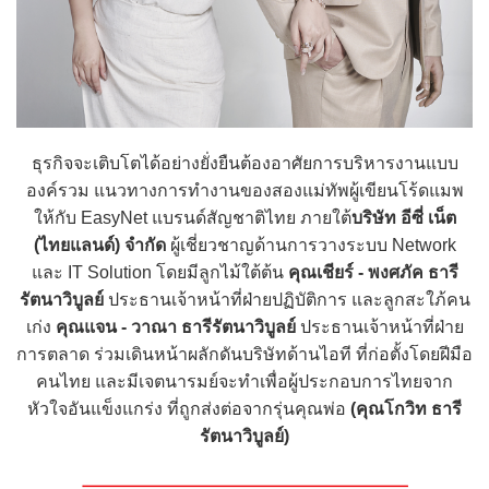
ธุรกิจจะเติบโตได้อย่างยั่งยืนต้องอาศัยการบริหารงานแบบ
องค์รวม แนวทางการทำงานของสองแม่ทัพผู้เขียนโร้ดแมพ
ให้กับ EasyNet แบรนด์สัญชาติไทย ภายใต้
บริษัท อีซี่ เน็ต
(ไทยแลนด์) จำกัด
ผู้เชี่ยวชาญด้านการวางระบบ Network
และ IT Solution โดยมีลูกไม้ใต้ต้น
คุณเชียร์ - พงศภัค ธารี
รัตนาวิบูลย์
ประธานเจ้าหน้าที่ฝ่ายปฏิบัติการ และลูกสะใภ้คน
เก่ง
คุณแจน - วาณา ธารีรัตนาวิบูลย์
ประธานเจ้าหน้าที่ฝ่าย
การตลาด ร่วมเดินหน้าผลักดันบริษัทด้านไอที ที่ก่อตั้งโดยฝีมือ
คนไทย และมีเจตนารมย์จะทำเพื่อผู้ประกอบการไทยจาก
หัวใจอันแข็งแกร่ง ที่ถูกส่งต่อจากรุ่นคุณพ่อ
(คุณโกวิท ธารี
รัตนาวิบูลย์)