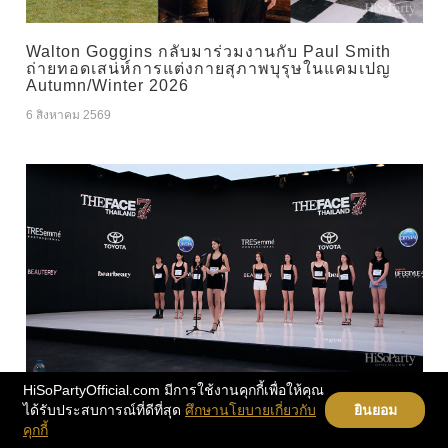
Walton Goggins กลับมาร่วมงานกับ Paul Smith
ถ่ายทอดเสน่ห์การแต่งกายสุภาพบุรุษในแคมเปญ
Autumn/Winter 2026
6 สิงหาคม 2569
HiSoPartyOfficial.com มีการใช้งานคุกกี้เพื่อให้คุณ
The Face Thailand Season 7 เปิดฉากออดิชัน 100
ได้รับประสบการณ์ที่ดีที่สุด
ศึกษานโยบายเกี่ยวกับ
ยินยอม
ผู้ผ่านเข้ารอบแรก ลุ้นชิงโอกาสสู่การแข่งขันซีซั่น
คุกกี้
ใหม่