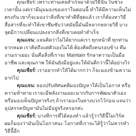
คุณเชียร์: เพราะท่านเคยสำเร็จมาด้วยวิธีนั้น ในช่วง
เวลานั้น แต่เรามีมุมมองของเราในตอนนี้ ทำให้มีความเห็นไม่
ตรงกัน เขาก็จะมองว่าสิ่งที่เขาทำดีที่สุดแล้ว เราก็ต้องหาวิธี
สื่อสารที่จะทำให้เขาซึมซับว่าสมัยนี้มันมีหลากหลายวิธี บาง
จุดมีการเปลี่ยนแปลงจากสิ่งที่เขาเคยทำสำเร็จ
คุณแจน:
แจนคิดว่าไม่ได้ยากแค่เรา ทุกหน้าที่ ทุกท่าน
ยากหมด เราคิดถึงแต่ตัวเองไม่ได้ ต้องคิดถึงคนรอบข้าง ทีม
งานเราเยอะ นั่นคือสิ่งที่เราจะ Maintain รักษาความเป็นมือ
อาชีพ และคุณภาพ ให้มันยังมีอยู่และให้มันดีกว่านี้ได้อย่างไร
คุณเชียร์:
เราอยากทำให้ได้มากกว่า ก็จะมองข้ามความ
ยากไป
คุณแจน:
ลองปรับทัศนคติมองปัญหาให้เป็นโอกาส หรือ
ความท้าทาย เราจะมีพลังงานเยอะมากกับการพัฒนาตัวเอง
หรือมองเห็นปัญหาจริงๆ ถ้าเรามองในทางบวกไว้ก่อน แจนว่า
อุปสรรคปัญหามันไม่มีอยู่จริงหรอกค่ะ
คุณเชียร์:
บางทีการที่ได้ลองทำ แล้วรู้ว่าวิธีนี้ไม่เวิร์ค
ผมก็มองว่ามันเป็นโอกาสนะ โอกาสที่เราจะได้รู้ว่าไม่ควรทำ
วิธีนี้อีก