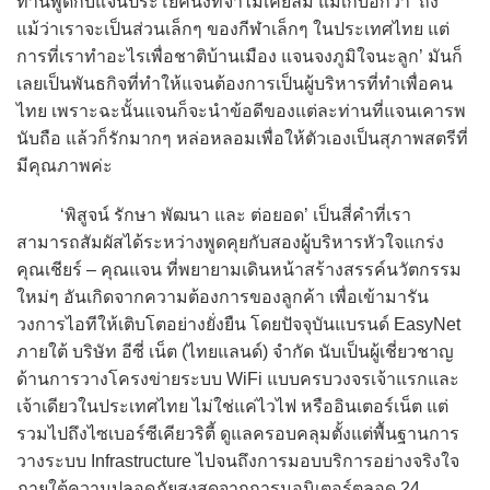
ท่านพูดกับแจนประโยคนึงที่จำไม่เคยลืม แม่เก๋บอกว่า ‘ถึง
แม้ว่าเราจะเป็นส่วนเล็กๆ ของกีฬาเล็กๆ ในประเทศไทย แต่
การที่เราทำอะไรเพื่อชาติบ้านเมือง แจนจงภูมิใจนะลูก’ มันก็
เลยเป็นพันธกิจที่ทำให้แจนต้องการเป็นผู้บริหารที่ทำเพื่อคน
ไทย เพราะฉะนั้นแจนก็จะนำข้อดีของแต่ละท่านที่แจนเคารพ
นับถือ แล้วก็รักมากๆ หล่อหลอมเพื่อให้ตัวเองเป็นสุภาพสตรีที่
มีคุณภาพค่ะ
‘พิสูจน์ รักษา พัฒนา และ ต่อยอด’ เป็นสี่คำที่เรา
สามารถสัมผัสได้ระหว่างพูดคุยกับสองผู้บริหารหัวใจแกร่ง
คุณเชียร์ – คุณแจน ที่พยายามเดินหน้าสร้างสรรค์นวัตกรรม
ใหม่ๆ อันเกิดจากความต้องการของลูกค้า เพื่อเข้ามารัน
วงการไอทีให้เติบโตอย่างยั่งยืน โดยปัจจุบันแบรนด์ EasyNet
ภายใต้ บริษัท อีซี่ เน็ต (ไทยแลนด์) จำกัด นับเป็นผู้เชี่ยวชาญ
ด้านการวางโครงข่ายระบบ WiFi แบบครบวงจรเจ้าแรกและ
เจ้าเดียวในประเทศไทย ไม่ใช่แค่ไวไฟ หรืออินเตอร์เน็ต แต่
รวมไปถึงไซเบอร์ซีเคียวริตี้ ดูแลครอบคลุมตั้งแต่พื้นฐานการ
วางระบบ Infrastructure ไปจนถึงการมอบบริการอย่างจริงใจ
ภายใต้ความปลอดภัยสูงสุดจากการมอนิเตอร์ตลอด 24