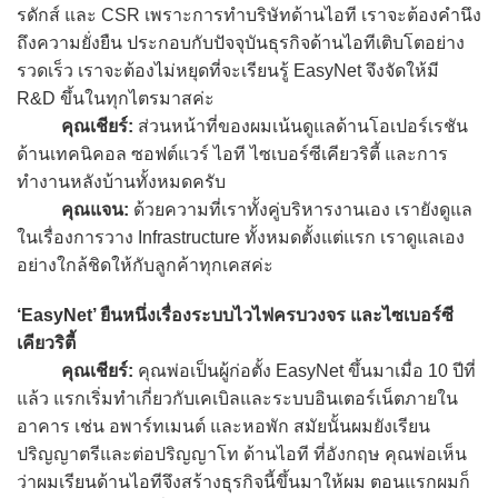
รดักส์ และ CSR เพราะการทำบริษัทด้านไอที เราจะต้องคำนึง
ถึงความยั่งยืน ประกอบกับปัจจุบันธุรกิจด้านไอทีเติบโตอย่าง
รวดเร็ว เราจะต้องไม่หยุดที่จะเรียนรู้ EasyNet จึงจัดให้มี
R&D ขึ้นในทุกไตรมาสค่ะ
คุณเชียร์:
ส่วนหน้าที่ของผมเน้นดูแลด้านโอเปอร์เรชัน
ด้านเทคนิคอล ซอฟต์แวร์ ไอที ไซเบอร์ซีเคียวริตี้ และการ
ทำงานหลังบ้านทั้งหมดครับ
คุณแจน:
ด้วยความที่เราทั้งคู่บริหารงานเอง เรายังดูแล
ในเรื่องการวาง Infrastructure ทั้งหมดตั้งแต่แรก เราดูแลเอง
อย่างใกล้ชิดให้กับลูกค้าทุกเคสค่ะ
‘EasyNet’ ยืนหนึ่งเรื่องระบบไวไฟครบวงจร และไซเบอร์ซี
เคียวริตี้
คุณเชียร์:
คุณพ่อเป็นผู้ก่อตั้ง EasyNet ขึ้นมาเมื่อ 10 ปีที่
แล้ว แรกเริ่มทำเกี่ยวกับเคเบิลและระบบอินเตอร์เน็ตภายใน
อาคาร เช่น อพาร์ทเมนต์ และหอพัก สมัยนั้นผมยังเรียน
ปริญญาตรีและต่อปริญญาโท ด้านไอที ที่อังกฤษ คุณพ่อเห็น
ว่าผมเรียนด้านไอทีจึงสร้างธุรกิจนี้ขึ้นมาให้ผม ตอนแรกผมก็