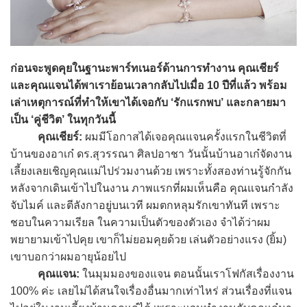
ก่อนจะพูดคุยในฐานะพาร์ทเนอร์ด้านการทำงาน คุณเชียร์
และคุณแจนได้พาเราย้อนเวลากลับไปเมื่อ 10 ปีที่แล้ว พร้อม
เล่าเหตุการณ์ที่ทำให้เขาได้เจอกับ ‘รักแรกพบ’ และกลายมา
เป็น ‘คู่ชีวิต’ ในทุกวันนี้
คุณเชียร์:
ผมมีโอกาสได้เจอคุณแจนครั้งแรกในชีวิตที่
บ้านของอาเก๋ ดร.สุวรรณา ศิลปอาชา วันนั้นบ้านอาเก๋จัดงาน
เลี้ยงเลยเชิญคุณแม่ไปร่วมงานด้วย เพราะทั้งสองท่านรู้จักกัน
หลังจากเดินเข้าไปในงาน ภาพแรกที่ผมเห็นคือ คุณแจนกำลัง
จับไมค์ และตีลังกาอยู่บนเวที ผมตกหลุมรักเขาทันที เพราะ
ชอบในความเรียล ในความเป็นตัวของตัวเอง จำได้ว่าผม
พยายามเข้าไปคุย เขาก็ไม่ยอมคุยด้วย เล่นตัวอย่างแรง (ยิ้ม)
เขาบอกว่าผมอายุน้อยไป
คุณแจน:
ในมุมมองของแจน ตอนนั้นเราโฟกัสเรื่องงาน
100% ค่ะ เลยไม่ได้สนใจเรื่องอื่นมากเท่าไหร่ ส่วนเรื่องที่แจน