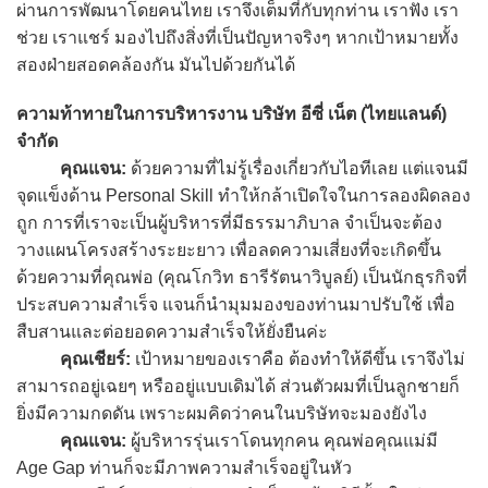
ผ่านการพัฒนาโดยคนไทย เราจึงเต็มที่กับทุกท่าน เราฟัง เรา
ช่วย เราแชร์ มองไปถึงสิ่งที่เป็นปัญหาจริงๆ หากเป้าหมายทั้ง
สองฝ่ายสอดคล้องกัน มันไปด้วยกันได้
ความท้าทายในการบริหารงาน บริษัท อีซี่ เน็ต (ไทยแลนด์)
จำกัด
คุณแจน:
ด้วยความที่ไม่รู้เรื่องเกี่ยวกับไอทีเลย แต่แจนมี
จุดแข็งด้าน Personal Skill ทำให้กล้าเปิดใจในการลองผิดลอง
ถูก การที่เราจะเป็นผู้บริหารที่มีธรรมาภิบาล จำเป็นจะต้อง
วางแผนโครงสร้างระยะยาว เพื่อลดความเสี่ยงที่จะเกิดขึ้น
ด้วยความที่คุณพ่อ (คุณโกวิท ธารีรัตนาวิบูลย์) เป็นนักธุรกิจที่
ประสบความสำเร็จ แจนก็นำมุมมองของท่านมาปรับใช้ เพื่อ
สืบสานและต่อยอดความสำเร็จให้ยั่งยืนค่ะ
คุณเชียร์:
เป้าหมายของเราคือ ต้องทำให้ดีขึ้น เราจึงไม่
สามารถอยู่เฉยๆ หรืออยู่แบบเดิมได้ ส่วนตัวผมที่เป็นลูกชายก็
ยิ่งมีความกดดัน เพราะผมคิดว่าคนในบริษัทจะมองยังไง
คุณแจน:
ผู้บริหารรุ่นเราโดนทุกคน คุณพ่อคุณแม่มี
Age Gap ท่านก็จะมีภาพความสำเร็จอยู่ในหัว