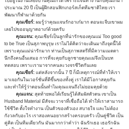
ไปอยู่ในงานเลี้ยงบ้านคุณเก๋ได้ เพราะแจนทำงานกับคุณเก๋มา
ประมาณ 20 ปี เป็นผู้ฝึกสอนฟิกเกอร์สเก็ตทีมชาติไทย เรา
พัฒนากีฬามาด้วยกัน
คุณเชียร์:
ผมรู้ว่าคุณแจนรักอาเก๋มาก ตอนจะจีบเขาผม
เลยไปขออนุญาตอาเก๋ด้วยครับ
คุณแจน:
คุณเชียร์เป็นลูกที่น่ารักของคุณแม่ Too good
to be True เป็นสุภาพบุรุษ เราไม่ได้คิดว่าจะเดินมาถึงจุดนี้ได้
เพราะคุณแม่น่ารักมาก ท่านเป็นสุภาพสตรีที่มีความเมตตา
นึกถึงคนอื่นเสมอ การที่จะคุยกับลูกชายคุณแม่จึงเป็นบท
ทดสอบ เพราะเรามาจากคนละวงจรชีวิตกันเลย
คุณเชียร์:
แต่หลังจากนั้น 7 ปี ก็มีเหตุการณ์ที่ทำให้เรา
มาเจอกันในเวอร์ชั่นที่ดีขึ้นของทั้งคู่ เราได้มีโอกาสคุยกัน
และทำให้รู้ว่าตอนนั้นทำไมคุณแจนถึงไม่ยอมคุยด้วย
คุณแจน:
สุดท้ายพอได้เรียนรู้ได้สัมผัสตัวตน เขาเป็น
Husband Material มีสัจจะวาจาที่เชื่อถือได้ ทำให้เราสามารถ
ใช้ชีวิต ตั้งใจทำงาน เป็นตัวของตัวเอง สบายใจ และไม่ต้อง
กังวลกับอะไร เราสองคนอยากสร้างครอบครัว เป็นคู่ชีวิต เป็น
คู่คิด เป็นทีมเดียวกัน มันมากกว่าคำว่า ฉันรักเธอ เธอรักฉัน