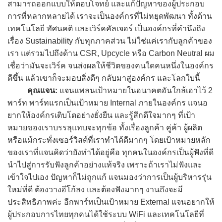
สามารถออกแบบให้ตอบโจทย์ และแก้ปัญหาของผู้ประกอบ
การที่หลากหลายได้ เราจะเป็นองค์กรที่ไม่หยุดพัฒนา ทั้งด้าน
เทคโนโลยี ทัศนคติ และเวิร์คคัลเจอร์ เป็นองค์กรที่คำนึงถึง
เรื่อง Sustainability กับทุกภาคส่วน ไม่ใช่แค่เรากับลูกค้าของ
เรา แต่รวมไปถึงด้าน CSR, Upcycle หรือ Carbon Neutral ผม
เชื่อว่ามันจะเวิร์ค จนส่งผลให้ชีวิตของคนใดคนหนึ่งในองค์กร
ดีขึ้น แล้วเขาก็จะมอบสิ่งดีๆ กลับมาสู่องค์กร และโลกใบนี้
คุณแจน:
แจนแพลนเป้าหมายในอนาคตอันใกล้เอาไว้ 2
พาร์ท พาร์ทแรกเป็นเป้าหมาย Internal ภายในองค์กร แจนอ
ยากให้องค์กรเติบโตอย่างยั่งยืน และรู้สึกดีใจมากๆ ที่เป้า
หมายของเราบรรลุแทบจะทุกข้อ ทั้งเรื่องลูกค้า คู่ค้า ผู้ผลิต
หรือแม้กระทั่งเซอร์วิสต์ที่เราทำได้ดีมากๆ โดยเป้าหมายหลัก
ของเราที่แจนคิดว่ายังทำได้อยู่คือ ทุกคนในองค์กรเป็นผู้ฟังที่ดี
นำไปสู่การรับฟังลูกค้าอย่างแท้จริง เพราะถ้าเราไม่ฟังและ
เข้าใจไปเอง ปัญหาก็ไม่ถูกแก้ แจนมองว่าการเป็นผู้บริหารรุ่น
ใหม่ที่ดี ต้องวางอีโก้ลง และต้องฟังมากๆ งานถึงจะมี
ประสิทธิภาพค่ะ อีกพาร์ทเป็นเป้าหมาย External แจนอยากให้
ผู้ประกอบการไทยทุกคนได้ใช้ระบบ WiFi และเทคโนโลยีที่