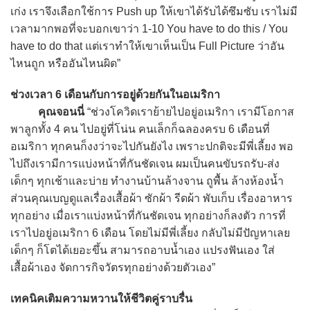
เก่ง เราจึงเลือกใช้การ Push up ให้เขาได้รับได้ซึมซับ เราไม่มี
เวลามากพอที่จะบอกเขาว่า 1-10 You have to do this / You
have to do that แต่เราทำให้เขาเห็นเป็น Full Picture ว่าอัน
ไหนถูก หรืออันไหนผิด”
ช่วงเวลา 6 เดือนกับการอยู่ด้วยกันในอเมริกา
คุณจอนนี่
“ช่วงโควิดเราย้ายไปอยู่อเมริกา เรามีโอกาส
พาลูกทั้ง 4 คน ไปอยู่ที่โน่น คนเล็กก็ฉลองครบ 6 เดือนที่
อเมริกา ทุกคนก็งงว่าจะไปกันยังไง เพราะปกติจะมีพี่เลี้ยง พอ
ไปถึงเรามีการแบ่งหน้าที่กันชัดเจน ผมเป็นคนขับรถรับ-ส่ง
เด็กๆ ทุกเช้าและบ่าย ทำงานบ้านล้างจาน ถูพื้น ล้างห้องน้ำ
ส่วนคุณเบญดูแลเรื่องเสื้อผ้า ซักผ้า รีดผ้า พับเก็บ เรื่องอาหาร
ทุกอย่าง เมื่อเราแบ่งหน้าที่กันชัดเจน ทุกอย่างก็ลงตัว การที่
เราไปอยู่อเมริกา 6 เดือน โดยไม่มีพี่เลี้ยง กลับไม่มีปัญหาเลย
เด็กๆ ก็โตได้เยอะขึ้น สามารถอาบน้ำเอง แปรงฟันเอง ใส่
เสื้อผ้าเอง จัดการกิจวัตรทุกอย่างด้วยตัวเอง”
เทคนิคเติมความหวานให้ชีวิตคู่ราบรื่น