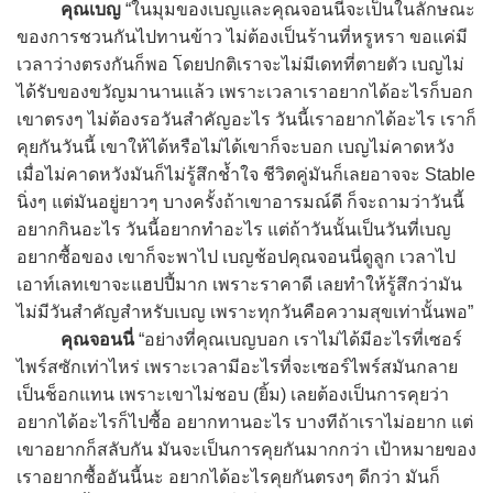
คุณเบญ
“ในมุมของเบญและคุณจอนนี่จะเป็นในลักษณะ
ของการชวนกันไปทานข้าว ไม่ต้องเป็นร้านที่หรูหรา ขอแค่มี
เวลาว่างตรงกันก็พอ โดยปกติเราจะไม่มีเดทที่ตายตัว เบญไม่
ได้รับของขวัญมานานแล้ว เพราะเวลาเราอยากได้อะไรก็บอก
เขาตรงๆ ไม่ต้องรอวันสำคัญอะไร วันนี้เราอยากได้อะไร เราก็
คุยกันวันนี้ เขาให้ได้หรือไม่ได้เขาก็จะบอก เบญไม่คาดหวัง
เมื่อไม่คาดหวังมันก็ไม่รู้สึกช้ำใจ ชีวิตคู่มันก็เลยอาจจะ Stable
นิ่งๆ แต่มันอยู่ยาวๆ บางครั้งถ้าเขาอารมณ์ดี ก็จะถามว่าวันนี้
อยากกินอะไร วันนี้อยากทำอะไร แต่ถ้าวันนั้นเป็นวันที่เบญ
อยากซื้อของ เขาก็จะพาไป เบญช้อปคุณจอนนี่ดูลูก เวลาไป
เอาท์เลทเขาจะแฮปปี้มาก เพราะราคาดี เลยทำให้รู้สึกว่ามัน
ไม่มีวันสำคัญสำหรับเบญ เพราะทุกวันคือความสุขเท่านั้นพอ”
คุณจอนนี่
“อย่างที่คุณเบญบอก เราไม่ได้มีอะไรที่เซอร์
ไพร์สซักเท่าไหร่ เพราะเวลามีอะไรที่จะเซอร์ไพร์สมันกลาย
เป็นช็อกแทน เพราะเขาไม่ชอบ (ยิ้ม) เลยต้องเป็นการคุยว่า
อยากได้อะไรก็ไปซื้อ อยากทานอะไร บางทีถ้าเราไม่อยาก แต่
เขาอยากก็สลับกัน มันจะเป็นการคุยกันมากกว่า เป้าหมายของ
เราอยากซื้ออันนี้นะ อยากได้อะไรคุยกันตรงๆ ดีกว่า มันก็