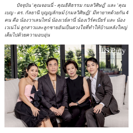
ปัจจุบัน ‘คุณจอนนี่ - คุณธิติธรรม กมลวิศิษฎ์’ และ ‘คุณ
เบญ - ดร. กัลยานี บุญญลักษม์ (กมลวิศิษฎ์)’ มีทายาทด้วยกัน 4
คน คือ น้องวาเลนไทน์ น้องเวย์ลานี่ น้องเวิร์คเบียร์ และ น้อง
เวเน่โน่ ลูกสาวและลูกชายอันเป็นดวงใจที่ทำให้บ้านหลังใหญ่
เต็มไปด้วยความอบอุ่น