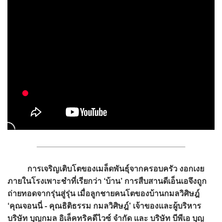
การเจริญเติบโตของเมล็ดพันธุ์จากครอบครัว งอกเงย
ภายในโรงเพาะชำที่เรียกว่า ‘บ้าน’ การสืบสานดีเอ็นเอจึงถูก
ถ่ายทอดจากรุ่นสู่รุ่น เมื่อลูกชายคนโตของบ้านกมลวิศิษฎ์
‘คุณจอนนี่ - คุณธิติธรรม กมลวิศิษฎ์’ เจ้าของและผู้บริหาร
บริษัท บุญกมล อิเล็คทริคดีไวซ์ จำกัด และ บริษัท บีพีเอ บุญ