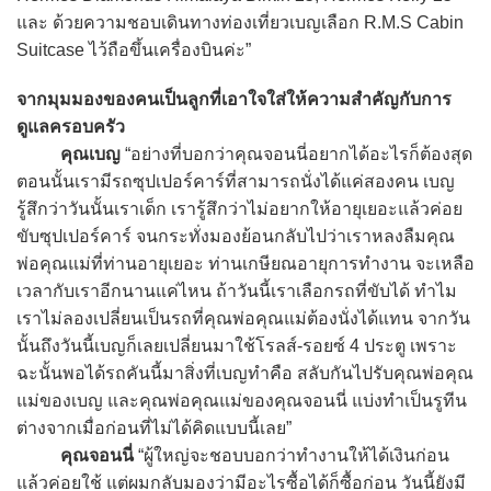
และ ด้วยความชอบเดินทางท่องเที่ยวเบญเลือก R.M.S Cabin
Suitcase ไว้ถือขึ้นเครื่องบินค่ะ”
จากมุมมองของคนเป็นลูกที่เอาใจใส่ให้ความสำคัญกับการ
ดูแลครอบครัว
คุณเบญ
“อย่างที่บอกว่าคุณจอนนี่อยากได้อะไรก็ต้องสุด
ตอนนั้นเรามีรถซุปเปอร์คาร์ที่สามารถนั่งได้แค่สองคน เบญ
รู้สึกว่าวันนั้นเราเด็ก เรารู้สึกว่าไม่อยากให้อายุเยอะแล้วค่อย
ขับซุปเปอร์คาร์ จนกระทั่งมองย้อนกลับไปว่าเราหลงลืมคุณ
พ่อคุณแม่ที่ท่านอายุเยอะ ท่านเกษียณอายุการทำงาน จะเหลือ
เวลากับเราอีกนานแค่ไหน ถ้าวันนี้เราเลือกรถที่ขับได้ ทำไม
เราไม่ลองเปลี่ยนเป็นรถที่คุณพ่อคุณแม่ต้องนั่งได้แทน จากวัน
นั้นถึงวันนี้เบญก็เลยเปลี่ยนมาใช้โรลส์-รอยซ์ 4 ประตู เพราะ
ฉะนั้นพอได้รถคันนี้มาสิ่งที่เบญทำคือ สลับกันไปรับคุณพ่อคุณ
แม่ของเบญ และคุณพ่อคุณแม่ของคุณจอนนี่ แบ่งทำเป็นรูทีน
ต่างจากเมื่อก่อนที่ไม่ได้คิดแบบนี้เลย”
คุณจอนนี่
“ผู้ใหญ่จะชอบบอกว่าทำงานให้ได้เงินก่อน
แล้วค่อยใช้ แต่ผมกลับมองว่ามีอะไรซื้อได้ก็ซื้อก่อน วันนี้ยังมี