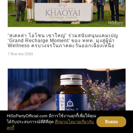
‘สเตลล่า โอโซน เขาใหญ่’ ร่วมสนับสนุนแคมเปญ
‘Grand Recharge Moment’ ของ ททท. มุ่งสู่ผู้นำ
Wellness ครบวงจรในภาคตะวันออกเฉียงเหนือ
7 สิงหาคม 2569
HiSoPartyOfficial.com มีการใช้งานคุกกี้เพื่อให้คุณ
ได้รับประสบการณ์ที่ดีที่สุด
ศึกษานโยบายเกี่ยวกับ
ยินยอม
คุกกี้