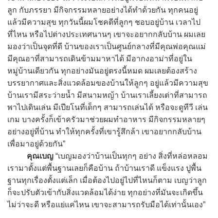
ลูก กับภรรยา มีกิจกรรมหลายอย่างได้ทำด้วยกัน ทุกคนอยู่
แล้วมีความสุข ทุกวันนี้ผมโชคดีที่ลูกๆ ชอบอยู่บ้าน เวลาไป
ที่ไหน หรือไปต่างประเทศนานๆ เขาจะอยากกลับบ้าน ผมเลย
มองว่าเป็นจุดที่ดี บ้านของเราเป็นศูนย์กลางที่มีคุณพ่อคุณแม่
มีคุณอาที่สามารถเดินข้ามมาหาได้ มีอากงอาม่าที่อยู่ใน
หมู่บ้านเดียวกัน ทุกอย่างมันอยู่ตรงนี้หมด ผมเลยต้องสร้าง
บรรยากาศและสิ่งแวดล้อมของบ้านให้ลูกๆ อยู่แล้วมีความสุข
บ้านเรามีสระว่ายน้ำ มีสนามหญ้า บ้านเราเลี้ยงเต่าที่สามารถ
พาไปเดินเล่น มีเปียโนที่เด็กๆ สามารถเล่นได้ หรือจะดูทีวี เล่น
เกม บางครั้งก็เข้าครัวมาช่วยผมทำอาหาร มีกิจกรรมหลายๆ
อย่างอยู่ที่บ้าน ทำให้ทุกครั้งที่เขารู้สึกล้า เขาอยากกลับบ้าน
เพื่อมาอยู่ด้วยกัน”
คุณเบญ
“เบญมองว่าบ้านเป็นทุกๆ อย่าง สิ่งที่หล่อหลอม
เรามาตั้งแต่พื้นฐานเลยก็คือบ้าน ถ้าบ้านเราดี แข็งแรง ปูพื้น
ฐานทุกเรื่องตั้งแต่เล็ก เมื่อต้องไปอยู่ไปที่ไหนก็ตาม เบญว่าลูก
ก็จะปรับตัวเข้ากับสิ่งแวดล้อมได้ง่าย ทุกอย่างที่มันจะเกิดขึ้น
ไม่ว่าจะดี หรือแย่แค่ไหน เขาจะสามารถรับมือได้เท่านั้นเอง”