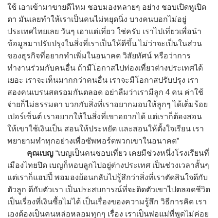
ใช้ เอาเข้ามาขายดีไหม ชอบมองหลายๆ อย่าง ชอบเปิดหูเปิด
ตา มันเลยทำให้เราเป็นคนไม่หยุดนิ่ง บางคนบอกไม่อยู่
ประเทศไทยเลย วันๆ เอาแต่เที่ยว ใช่ครับ เราไปเที่ยวเพื่อนำ
ข้อมูลมาปรับปรุงในสิ่งที่เราเป็นให้ดีขึ้น ไม่ว่าจะเป็นในส่วน
ของธุรกิจที่อยากทำเพิ่มในอนาคต วิสัยทัศน์ หรือว่าการ
ทำงานร่วมกับคนอื่น ถ้ามีโอกาสไปท่องเที่ยวต่างประเทศได้
เยอะ เราจะเห็นมากกว่าคนอื่น เราจะมีโอกาสปรับปรุง เรา
สองคนเบรนสตรอมกันตลอด อย่าลืมว่าเรามีลูก 4 คน ค่าใช้
จ่ายก็ไม่ธรรมดา บวกกับสิ่งที่เราอยากมอบให้ลูกๆ ได้เต็มร้อย
เปอร์เซ็นต์ เราอยากให้ในสิ่งที่เขาอยากได้ แต่เราก็ต้องสอน
ให้เขาใช้เงินเป็น สอนให้ประหยัด และสอนให้ตั้งใจเรียน เรา
พยายามทำทุกอย่างเพื่อซัพพอร์ตพวกเขาในอนาคต”
คุณเบญ
“เบญเป็นคนชอบเที่ยว เคยมีช่วงหนึ่งโรงเรียนที่
เมืองไทยปิด เบญก็หอบลูกไปอยู่ต่างประเทศ เป็นช่วงเวลาสั้นๆ
แต่เราก็แฮปปี้ พอมองย้อนกลับไปรู้สึกว่าสิ่งที่เราตัดสินใจดีกับ
ตัวลูก ดีกับตัวเรา เป็นประสบการณ์ที่จะติดตัวเขาไปตลอดชีวิต
เป็นเรื่องที่เงินซื้อไม่ได้ เป็นเรื่องของความรู้สึก วิธีการคิด เรา
เองต้องเป็นคนหล่อหลอมทุกๆ เรื่อง เราเป็นพ่อแม่ที่พูดไม่ค่อย