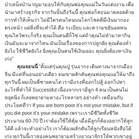
บำเหน็จบำนาญมามอบให้กับคุณพ่อคุณแม่ในวันแต่งงาน เพื่อ
นำมาสร้างธุรกิจ จากวันนั้นถึงวันนี้ คุณพ่อก็สอนมาตลอดด้วย
การทำให้เห็นว่า ไม่มีใครคนไหนบนโลกโชคดีมีเงินมากอง
ตรงหน้า แต่สิ่งที่จะทำได้ คือ ระเบียบ และความขยันอดทน
คุณไหว้พระก็จริง คุณเป็นคนดีก็ใช่ แต่ถ้าคุณไม่ทำมาหากิน
เงินมันจะมาจากไหน มันเป็นเรื่องของการปลูกฝัง คุณต้องทำ
ยังไง ใช้ชีวิตยังไง ยิ่งคุณเป็นคนใช้เงินเยอะ คุณยิ่งต้องหาเงิน
เก่ง”
คุณจอนนี่
“ตั้งแต่รุ่นคุณปู่ รุ่นอากง เดินทางมาจากเมือง
จีน มีแค่ที่นอนอย่างเดียว จนเขาผลักดันคุณพ่อคุณแม่ให้มาถึง
ทุกวันนี้ ผมเป็นพี่ชายคนโต เรามีแรงที่ออกไปสู้ ออกไปหา
อะไรที่ทำให้ Successful เนื่องจากเรามีลูก 4 คน เป็นคนไม่
หยุดนิ่ง ก็เลยพยายามหาอะไรหลายๆ อย่างทำ เหมือนกับ
ประโยคที่ว่า If you are born poor it’s not your mistake, but if
you die poor it’s your mistake เพราะเรามีชีวิตทั้งชีวิต
ประมาณ 60-70 ปี เราต้องใช้ให้คุ้ม เมื่อมีลูกก็ต้องอยากให้ลูก
ได้ดี แล้วจะทำอย่างไร เราก็ต้องผลักดันให้ลูกเรียนหนังสือได้
เก่ง ทุกวันนี้เราสองคนพยายามสร้างอาณาจักรให้พวกเขาอยู่