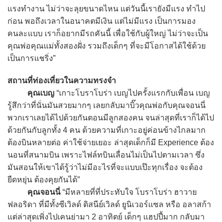
แรงทำงาน ไม่ว่าจะลุยขนาดไหน แต่วันนี้เรายังมีแรง ทำไป
ก่อน พอถึงเวลาในอนาคตมีเงิน แต่ไม่มีแรง เป็นการมอง
คนละแบบ เราก็อยากมีรถคันนี้ เพื่อใช้กับผู้ใหญ่ ไม่ว่าจะเป็น
คุณพ่อคุณแม่ทั้งสองฝั่ง รวมถึงเด็กๆ ที่จะมีโอกาสได้ใช้ด้วย
เป็นการแชริ่ง”
สถานที่ท่องเที่ยวในความทรงจำ
คุณเบญ
“เกาะโบราโบร่า เบญไปครั้งแรกกับเพื่อน เบญ
รู้สึกว่าที่นั่นมันสวยมากๆ เลยกลับมาบิ๊วคุณพ่อกับคุณจอนนี่
พวกเราเลยได้ไปด้วยกันตอนมีลูกสองคน จนล่าสุดที่เราก็ได้ไป
ด้วยกันกับลูกทั้ง 4 คน ด้วยความที่เกาะอยู่ค่อนข้างไกลมาก
ต้องบินหลายต่อ ค่าใช้จ่ายเยอะ ล่าสุดเด็กก็มี Experience ต้อง
นอนที่สนามบิน เพราะไฟล์ทบินเลื่อนไม่เป็นไปตามเวลา ซึ่ง
มันสอนให้เขาได้รู้ว่าไม่มีอะไรที่จะแบบเป๊ะทุกเรื่อง จะต้อง
ยืดหยุ่น ต้องคุยกันได้”
คุณจอนนี่
“มีหลายที่ที่ประทับใจ โบราโบร่า ฮาวาย
ฟลอริดา ที่มีทั้งซีเวิลด์ ดิสนีย์เวิลด์ ยูนิเวอร์แซล หรือ อลาสก้า
แต่ล่าสุดเพิ่งไปเคนย่ามา 2 อาทิตย์ เด็กๆ แฮปปี้มาก กลับมา