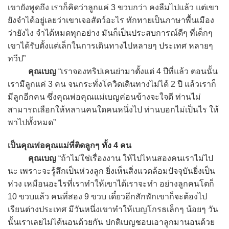
เขายังพูดถึง เราก็คิดว่าลูกแค่ 3 ขวบกว่า คงลืมไปแล้ว แต่เขา
ยังจำได้อยู่เลยว่าเขาเจอสัตว์อะไร ทักทายเป็นภาษาพื้นเมือง
ว่ายังไง จำได้หมดทุกอย่าง มันก็เป็นประสบการณ์ดีๆ ที่เด็กๆ
เขาได้รับตั้งแต่เล็กในการเดินทางไปหลายๆ ประเทศ หลายๆ
ทวีป”
คุณเบญ
“เราจองทริปเคนย่ามาตั้งแต่ 4 ปีที่แล้ว ตอนนั้น
เรามีลูกแค่ 3 คน จนกระทั่งโควิดเดินทางไม่ได้ 2 ปี แล้วเราก็
มีลูกอีกคน ซึ่งคุณพ่อคุณแม่เบญค่อนข้างจะใจดี ท่านไม่
สามารถเลือกให้หลานคนใดคนหนึ่งไป ท่านบอกไม่เป็นไร ให้
พาไปทั้งหมด”
เป็นคุณพ่อคุณแม่ที่ติดลูกๆ ทั้ง 4 คน
คุณเบญ
“ถ้าไม่ใช่เรื่องงาน ให้ไปไหนสองคนเราไม่ไป
นะ เพราะจะรู้สึกเป็นห่วงลูก ยิ่งเห็นสิ่งแวดล้อมปัจจุบันยิ่งเป็น
ห่วง เหมือนอะไรที่เราทำให้เขาได้เราจะทำ อย่างลูกคนโตก็
10 ขวบแล้ว คนที่สอง 9 ขวบ เดี๋ยวอีกสักพักเขาก็จะต้องไป
เรียนต่างประเทศ มีวันหนึ่งเขาทำให้เบญโกรธเล็กๆ น้อยๆ วัน
นั้นเราเลยไม่ได้นอนด้วยกัน ปกติเบญชอบเอาลูกมานอนด้วย