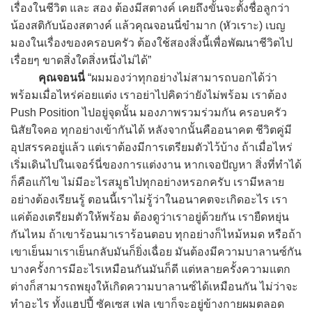
เรื่องในชีวิต และ สอง ต้องมีสตางค์ เคยถึงขั้นจะตั้งชื่อลูกว่า
น้องสติกับน้องสตางค์ แล้วคุณจอนนี่ขำมาก (หัวเราะ) เบญ
มองในเรื่องของครอบครัว ต้องใช้สองสิ่งนี้เพื่อพัฒนาชีวิตไป
เรื่อยๆ ขาดสิ่งใดสิ่งหนึ่งไม่ได้”
คุณจอนนี่
“ผมมองว่าทุกอย่างไม่สามารถบอกได้ว่า
พร้อมเมื่อไหร่ค่อยแต่ง เราอย่าไปคิดว่ายังไม่พร้อม เราต้อง
Push Position ไปอยู่จุดนั้น มองภาพรวมร่วมกัน ครอบครัว
นิสัยใจคอ ทุกอย่างเข้ากันได้ หลังจากนั้นคืออนาคต ชีวิตคู่มี
อุปสรรคอยู่แล้ว แต่เราต้องมีการเตรียมตัวไว้บ้าง ถ้าเมื่อไหร่
เริ่มเดินไปในเจอร์นี่ของการแต่งงาน หากเจอปัญหา สิ่งที่ทำได้
ก็คือแก้ไข ไม่มีอะไรสมูธไปทุกอย่างหรอกครับ เรามีหลาย
อย่างต้องเรียนรู้ ตอนนี้เราไม่รู้ว่าในอนาคตจะเกิดอะไร เรา
แค่ต้องเตรียมตัวให้พร้อม ต้องดูว่าเราอยู่ด้วยกัน เรายืดหยุ่น
กันไหม ถ้าเขาร้อนมาเราร้อนตอบ ทุกอย่างก็ไหม้หมด หรือถ้า
เขาเย็นมาเราเย็นกลับมันก็ยิ่งเฉื่อย มันต้องมีความบาลานซ์กัน
บางครั้งการมีอะไรเหมือนกันมันก็ดี แต่หลายครั้งความแตก
ต่างก็สามารถพยุงให้เกิดความบาลานซ์ได้เหมือนกัน ไม่ว่าจะ
ทำอะไร ทั้งแฮปปี้ ซัคเซส เฟล เขาก็จะอยู่ข้างกายผมตลอด