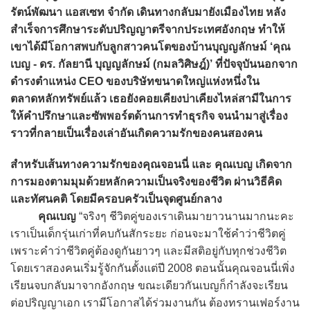
รัตน์พัฒนา แอสเซท จำกัด เดินทางกลับมายังเมืองไทย หลัง
สำเร็จการศึกษาระดับปริญญาตรีจากประเทศอังกฤษ ทำให้
เขาได้มีโอกาสพบกับลูกสาวคนโตของบ้านบุญญลักษม์ ‘คุณ
เบญ - ดร. กัลยานี บุญญลักษม์ (กมลวิศิษฎ์)’ ที่ปัจจุบันนอกจาก
ดำรงตำแหน่ง CEO ของบริษัทขนาดใหญ่แห่งหนึ่งใน
ตลาดหลักทรัพย์แล้ว เธอยังคอยเคียงบ่าเคียงไหล่สามีในการ
ให้คำปรึกษาและซัพพอร์ตด้านการทำธุรกิจ จนนำมาสู่เรื่อง
ราวที่กลายเป็นเรื่องเล่าอันเกิดความรักของคนสองคน
สำหรับเส้นทางความรักของคุณจอนนี่ และ คุณเบญ เกิดจาก
การมองตามมุมด้วยหลักความเป็นจริงของชีวิต ผ่านวิธีคิด
และทัศนคติ โดยมีครอบครัวเป็นจุดศูนย์กลาง
คุณเบญ
“จริงๆ ชีวิตคู่ของเราเดินมายาวนานมากนะคะ
เราเป็นเด็กรุ่นเก่าที่คบกันสักระยะ ก่อนจะมาใช้คำว่าชีวิตคู่
เพราะคำว่าชีวิตคู่ต้องดูกันยาวๆ และมีสติอยู่กับทุกช่วงชีวิต
โดยเราสองคนเริ่มรู้จักกันตั้งแต่ปี 2008 ตอนนั้นคุณจอนนี่เพิ่ง
เรียนจบกลับมาจากอังกฤษ ขณะเดียวกันเบญก็กำลังจะเรียน
ต่อปริญญาเอก เรามีโอกาสได้ร่วมงานกัน ต้องทรานเฟอร์งาน