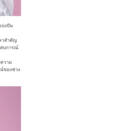
บ่งปัน
วลาสำคัญ
ระสบการณ์
 ‘ความ
ณ์ของช่วง