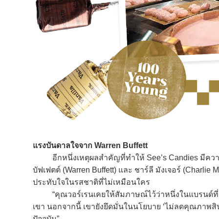
แรงบันดาลใจจาก Warren Buffett
อีกหนึ่งเหตุผลสำคัญที่ทำให้ See’s Candies มีความ
บัฟเฟตต์ (Warren Buffett) และ ชาร์ลี มังเจอร์ (Charl
ประทับใจในรสชาติที่ไม่เหมือนใคร
“คุณวอร์เรนเคยให้สัมภาษณ์ไว้ว่าหนึ่งในแบรนด์ที่เขา
เขา นอกจากนี้ เขายังยึดมั่นในนโยบาย ‘ไม่ลดคุณภาพสินค
ปัจจุบัน”