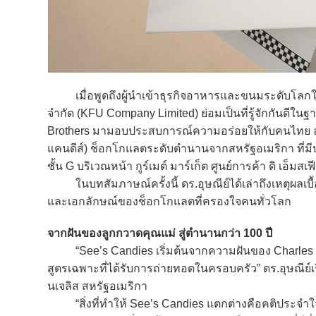
เมื่อพูดถึงผู้นำเข้าธุรกิจอาหารและขนมระดับโลกใ
จำกัด (KFU Company Limited) ย่อมเป็นที่รู้จักกันดีใน
Brothers มามอบประสบการณ์ความอร่อยให้กับคนไทย ล่าสุ
แคนดีส์) ช็อกโกแลตระดับตำนานจากสหรัฐอเมริกา ที่ม
ชั้น G บริเวณหน้า กูร์เมต์ มาร์เก็ต ศูนย์การค้า ดิ เอ็มสเฟี
ในบทสัมภาษณ์ครั้งนี้ ดร.อุษณีย์ได้เล่าถึงเหตุผล
และเอกลักษณ์ของช็อกโกแลตที่ครองใจคนทั่วโลก
จากฝันของลูกกวาดคุณแม่ สู่ตำนานกว่า 100 ปี
“See’s Candies เริ่มต้นจากความฝันของ Charles See ผ
สูตรเฉพาะที่ได้รับการถ่ายทอดในครอบครัว” ดร.อุษณีย์เร
นเจลิส สหรัฐอเมริกา
“สิ่งที่ทำให้ See’s Candies แตกต่างคือคติประจำใจข