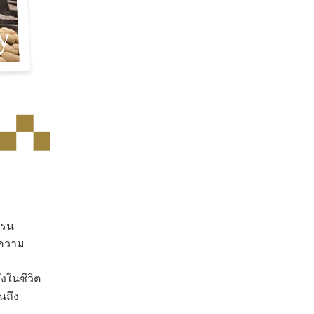
เรน
ะความ
งในชีวิต
นถึง