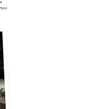
่ม
ิของ