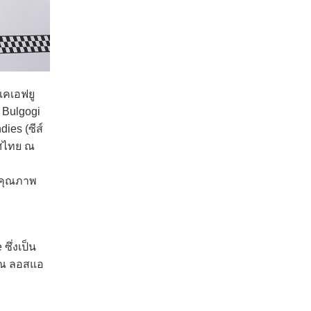
เคเอฟยู
ะ Bulgogi
ies (ซีส์
ทศไทย ณ
นคุณภาพ
ึ่งเป็น
1 ณ ลอสแอ