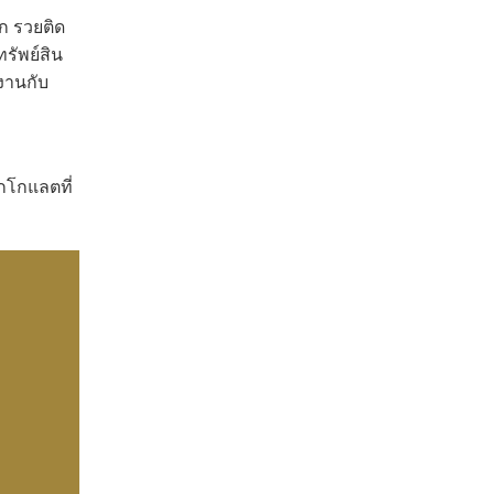
ก รวยติด
รัพย์สิน
งานกับ
กโกแลตที่