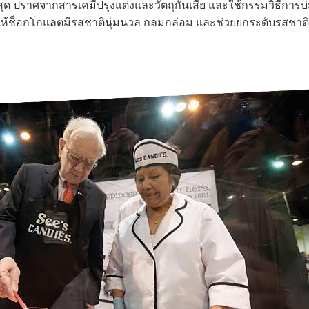
ี่สุด ปราศจากสารเคมีปรุงแต่งและวัตถุกันเสีย และใช้กรรมวิธีการบ
่ทำให้ช็อกโกแลตมีรสชาตินุ่มนวล กลมกล่อม และช่วยยกระดับรสชาต