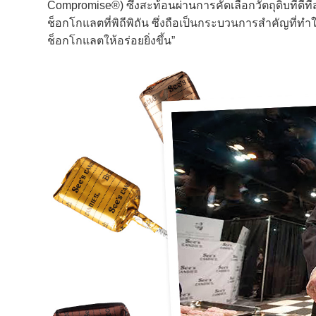
Compromise®) ซึ่งสะท้อนผ่านการคัดเลือกวัตถุดิบที่ดีท
ช็อกโกแลตที่พิถีพิถัน ซึ่งถือเป็นกระบวนการสำคัญที
ช็อกโกแลตให้อร่อยยิ่งขึ้น”