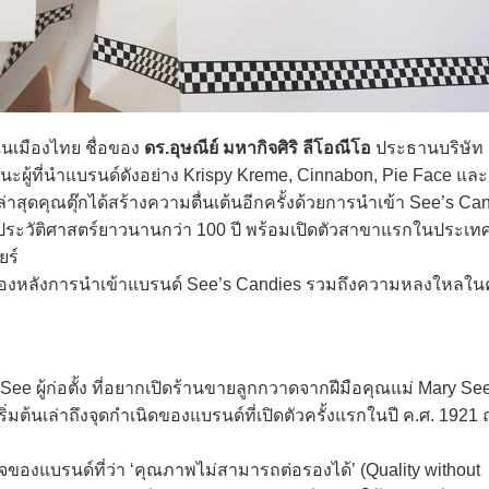
นเมืองไทย ชื่อของ
ดร.อุษณีย์ มหากิจศิริ ลีโอณีโอ
ประธานบริษัท 
ฐานะผู้ที่นำแบรนด์ดังอย่าง Krispy Kreme, Cinnabon, Pie Face แล
ดคุณตุ๊กได้สร้างความตื่นเต้นอีกครั้งด้วยการนำเข้า See’s Cand
ีประวัติศาสตร์ยาวนานกว่า 100 ปี พร้อมเปิดตัวสาขาแรกในประเ
ยร์
เบื้องหลังการนำเข้าแบรนด์ See’s Candies รวมถึงความหลงใหลใ
ู้ก่อตั้ง ที่อยากเปิดร้านขายลูกกวาดจากฝีมือคุณแม่ Mary See ซ
ิ่มต้นเล่าถึงจุดกำเนิดของแบรนด์ที่เปิดตัวครั้งแรกในปี ค.ศ. 192
องแบรนด์ที่ว่า ‘คุณภาพไม่สามารถต่อรองได้’ (Quality without