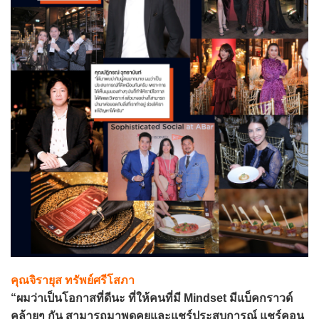
คุณจิรายุส ทรัพย์ศรีโสภา
“ผมว่าเป็นโอกาสที่ดีนะ ที่ให้คนที่มี Mindset มีแบ็คกราวด์
คล้ายๆ กัน สามารถมาพูดคุยและแชร์ประสบการณ์ แชร์คอน