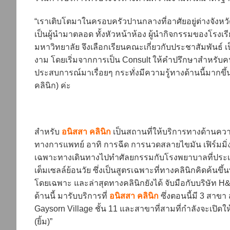
“เราเติบโตมาในครอบครัวปานกลางที่อาศัยอยู่ต่างจังหวัด
เป็นผู้นำมาตลอด ทั้งหัวหน้าห้อง ผู้นำกิจกรรมของโรงเร
มหาวิทยาลัย จึงเลือกเรียนคณะเกี่ยวกับประชาสัมพันธ์ 
งาม โดยเริ่มจากการเป็น Consult ให้คำปรึกษาสำหรับ
ประสบการณ์มาเรื่อยๆ กระทั่งมีความรู้ทางด้านนี้มากขึ้น จ
คลินิก) ค่ะ
สำหรับ
อนิสสา คลินิก
เป็นสถานที่ให้บริการทางด้านควา
ทางการแพทย์ อาทิ การฉีด การนวดสลายไขมัน เฟิร์มมิ่
เฉพาะทางเดินทางไปทำศัลยกรรมกับโรงพยาบาลที่ประเท
เต็มเซลล์ย้อนวัย ซึ่งเป็นสูตรเฉพาะที่ทางคลินิกคิดค้นข
โดยเฉพาะ และล่าสุดทางคลินิกยังได้ จับมือกับบริษัท H&W ท
ด้านนี้ มารับบริการที่
อนิสสา คลินิก
ซึ่งตอนนี้มี 3 สาขา ส
Gaysorn Village ชั้น 11 และสาขาที่สามที่กำลังจะเปิดให้
(ยิ้ม)”