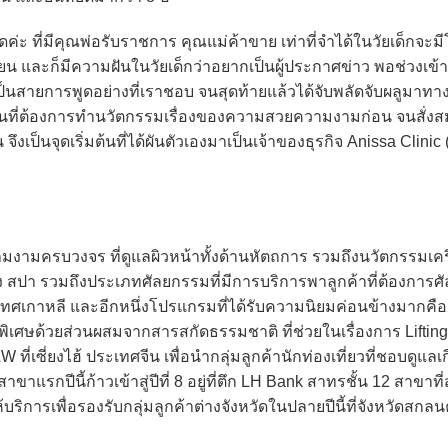
ค่ะ ที่มีคุณพ่อรับราชการ คุณแม่ค้าขาย เท่าที่จำได้ในวัยเด็กจะม
ียน และก็มีความฝันในวัยเด็กว่าอยากเป็นผู้ประกาศข่าว พอช่วงเข้า
เป็นสายการพูดอย่างที่เราชอบ จนสุดท้ายแล้วได้จับพลัดจับผลูมาท
คนที่ต้องการทำนวัตกรรมเรื่องของความสวยความงามก่อน จนสั่งส
ึงเป็นจุดเริ่มต้นที่ได้ผันตัวเองมาเป็นเจ้าของธุรกิจ Anissa Clinic
มงามครบวงจร ที่ดูแลผิวหน้าทั้งด้านหัตถการ รวมถึงนวัตกรรมเครื
ง สปา รวมถึงประเภทศัลยกรรมที่มีการบริการพาลูกค้าที่ต้องการ
ศเกาหลี และอีกหนึ่งโปรแกรมที่ได้รับความนิยมค่อนข้างมากค
ึ้นพิเศษด้วยส่วนผสมจากสารสกัดธรรมชาติ ที่ช่วยในเรื่องการ Liftin
ี่เซี่ยงไฮ้ ประเทศจีน เพื่อนำกลุ่มลูกค้านักท่องเที่ยวที่ชอบดูแลเ
าขาแรกปีนี้ก้าวเข้าสู่ปีที่ 8 อยู่ที่ตึก LH Bank สาทรชั้น 12 สาขาที่ส
บริการเพื่อรองรับกลุ่มลูกค้าต่างจังหวัดในปลายปีนี้ที่จังหวัดสกล