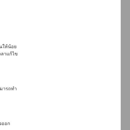
นให้น้อย
ีเวลาแก้ไข
าสามารถทำ
ใจออก