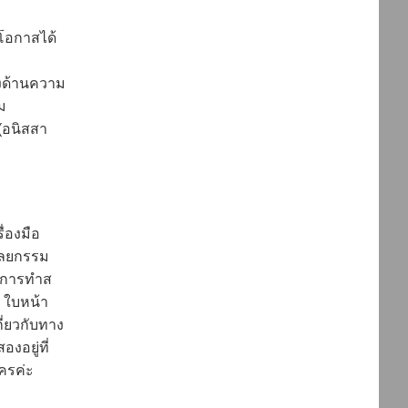
ีโอกาสได้
างด้านความ
ม
 (อนิสสา
่องมือ
ศัลยกรรม
ือการทำส
g ใบหน้า
กี่ยวกับทาง
องอยู่ที่
นครค่ะ