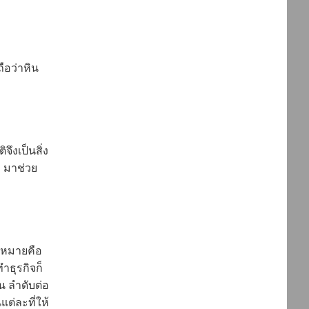
ือว่าหิน
จึงเป็นสิ่ง
ำ มาช่วย
มหมายคือ
ำธุรกิจก็
น ลำดับต่อ
่ละที่ให้