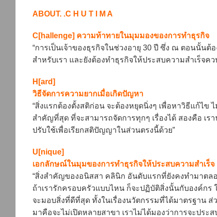
ABOUT. .C H U T I M A
C[hallenge] ความท้าทายในมุมมองของการทำธุรกิจ
“การเป็นเจ้าของธุรกิจในช่วงอายุ 30 ปี ซึ่ง ณ ตอนนั้นต
สำหรับเรา และยังต้องทำธุรกิจให้ประสบความสำเร็จควบค
H[ard]
วิธีจัดการความยากเมื่อเกิดปัญหา
“สิ่งแรกต้องตั้งสติก่อน จะต้องหยุดนิ่งๆ เพื่อหาวิธีแก้ไข
สำคัญที่สุด ที่จะสามารถจัดการทุกๆ เรื่องได้ สองคือ เร
ปรับใช้เพื่อเรียกสติปัญญาในส่วนตรงนี้ด้วย”
U[nique]
เอกลักษณ์ในมุมของการทำธุรกิจให้ประสบความสำเร็จ
“สิ่งสำคัญของอนิสสา คลินิก อันดับแรกที่ยังคงทำมา
ถ้าเรารักครอบครัวแบบไหน ก็จะปฏิบัติสิ่งนั้นกับองค์กร 
จะมอบสิ่งที่ดีที่สุด ทั้งในเรื่องนวัตกรรมที่ได้มาตรฐ
มาคือจะไม่เปิดหลายสาขา เราไม่ได้มองว่าการจะประส