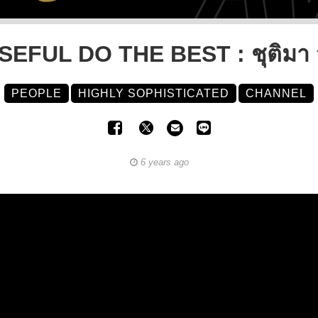
EFUL DO THE BEST : ชุติมา จ
PEOPLE
HIGHLY SOPHISTICATED
CHANNEL
6 years ago