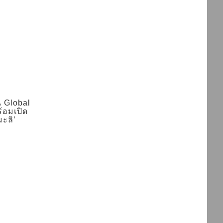
น Global
ร้อมเปิด
มะลิ’