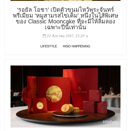
‘รอยัล โอชา’ เปิดตัวขนมไหว้พระจันทร์
พรีเมียม ‘หมูสามรสไข่เค็ม’ หนึ่งในไส้พิเศษ
ของ Classic Mooncake ที่จะมีให้ลิ้มลอง
เฉพาะปีนี้เท่านั้น
22 สิงหาคม 2567, 15:20 น.
LIFESTYLE
HISO HAPPENING