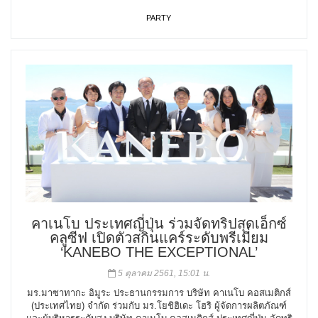
PARTY
คาเนโบ ประเทศญี่ปุ่น ร่วมจัดทริปสุดเอ็กซ์
คลูซีฟ เปิดตัวสกินแคร์ระดับพรีเมี่ยม
‘KANEBO THE EXCEPTIONAL’
5 ตุลาคม 2561, 15:01 น.
มร.มาซาทากะ อิมูระ ประธานกรรมการ บริษัท คาเนโบ คอสเมติกส์
(ประเทศไทย) จำกัด ร่วมกับ มร.โยชิฮิเดะ โฮริ ผู้จัดการผลิตภัณฑ์