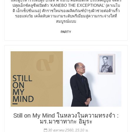
และผู้บริหารระดับสูง บริษัท คาเนโบ คอสเมติกส์ ประเทศญี่ปุ่น จัดทริ
ปสุดเอ็กซ์คลูซีฟเปิดตัว ‘KANEBO THE EXCEPTIONAL’ (คาเนโบ
ดิ เอ็กเซ็ปชั่นเนอ) ศักราชใหม่ของผลิตภัณฑ์บำรุงผิวช่วยต่อต้านริ้ว
รอยแห่งวัย เคล็ดลับความงามระดับพรีเมี่ยมสู่ความกระจ่างใสที่
สมบูรณ์แบบ
PARTY
Still on My Mind ในหลวงในความทรงจำ :
มร.มาซาทากะ อิมูระ
30 ตุลาคม 2560, 15:10 น.