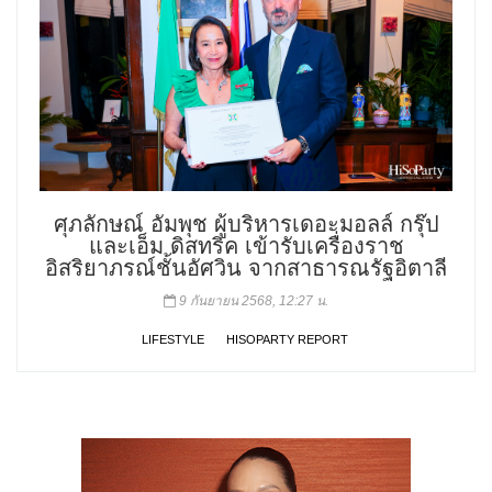
ศุภลักษณ์ อัมพุช ผู้บริหารเดอะมอลล์ กรุ๊ป
และเอ็ม ดิสทริค เข้ารับเครื่องราช
อิสริยาภรณ์ชั้นอัศวิน จากสาธารณรัฐอิตาลี
9 กันยายน 2568, 12:27 น.
LIFESTYLE
HISOPARTY REPORT