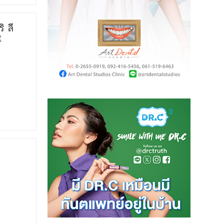
ิ ลี
t