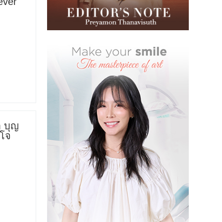
ever
 บุญ
 โจ