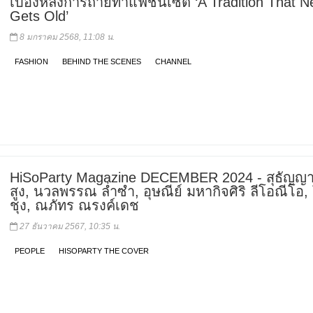
เบื้องหลังการถ่ายทำแฟชั่นเซ็ต ‘A Tradition That N
Gets Old’
8 มกราคม 2568, 11:08 น.
FASHION
BEHIND THE SCENES
CHANNEL
HiSoParty Magazine DECEMBER 2024 - สุธัญญา
สูง, นวลพรรณ ล่ำซำ, อุษณีย์ มหากิจศิริ ลีโอณีโอ,
ชุง, ณภัทร ณรงค์เดช
27 ธันวาคม 2567, 10:35 น.
PEOPLE
HISOPARTY THE COVER