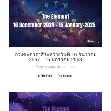
ดวงชะตาราศีระหว่างวันที่ 16 ธันวาคม
2567 - 15 มกราคม 2568
16 ธันวาคม 2567, 13:10 น.
LIFESTYLE
The Element