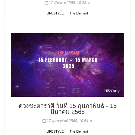
17 มีนาคม 2568, 10:25 น.
LIFESTYLE
The Element
ดวงชะตาราศี วันที่ 15 กุมภาพันธ์ - 15
มีนาคม 2568
17 กุมภาพันธ์ 2568, 10:54 น.
LIFESTYLE
The Element