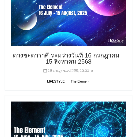
ดวงชะตาราศี ระหว่างวันที่ 16 กรกฎาคม –
15 สิงหาคม 2568
16 กรกฎาคม 2568, 15:55 น.
LIFESTYLE
The Element