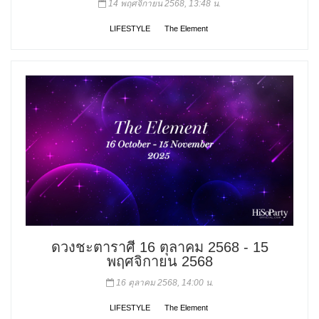
14 พฤศจิกายน 2568, 13:48 น.
LIFESTYLE
The Element
ดวงชะตาราศี 16 ตุลาคม 2568 - 15
พฤศจิกายน 2568
16 ตุลาคม 2568, 14:00 น.
LIFESTYLE
The Element