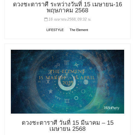
ดวงชะตาราศี ระหว่างวันที่ 15 เมษายน-16
พฤษภาคม 2568
16 เมษายน 2568, 09:32 น.
LIFESTYLE
The Element
ดวงชะตาราศี วันที่ 15 มีนาคม – 15
เมษายน 2568