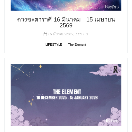
ดวงชะตาราศี 16 มีนาคม - 15 เมษายน
2569
16 มีนาคม 2569, 11:53 น.
LIFESTYLE
The Element