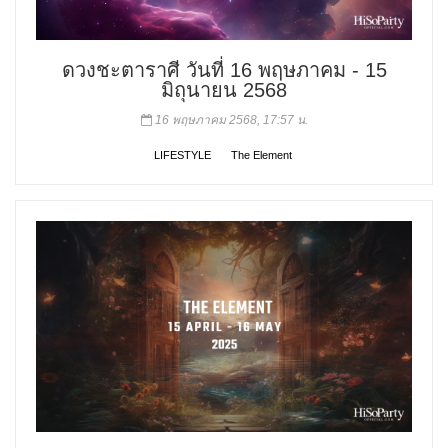
ดวงชะตาราศี วันที่ 16 พฤษภาคม - 15
มิถุนายน 2568
16 พฤษภาคม 2568, 17:57 น.
LIFESTYLE
The Element