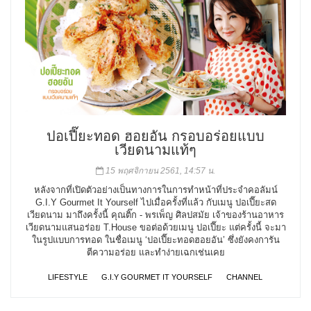
ปอเปี๊ยะทอด ฮอยอัน กรอบอร่อยแบบ
เวียดนามแท้ๆ
15 พฤศจิกายน 2561, 14:57 น.
หลังจากที่เปิดตัวอย่างเป็นทางการในการทำหน้าที่ประจำคอลัมน์
G.I.Y Gourmet It Yourself ไปเมื่อครั้งที่แล้ว กับเมนู ปอเปี๊ยะสด
เวียดนาม มาถึงครั้งนี้ คุณติ๊ก - พรเพ็ญ ศิลปสมัย เจ้าของร้านอาหาร
เวียดนามแสนอร่อย T.House ขอต่อด้วยเมนู ปอเปี๊ยะ แต่ครั้งนี้ จะมา
ในรูปแบบการทอด ในชื่อเมนู ‘ปอเปี๊ยะทอดฮอยอัน’ ซึ่งยังคงการัน
ตีความอร่อย และทำง่ายเฉกเช่นเคย
LIFESTYLE
G.I.Y GOURMET IT YOURSELF
CHANNEL