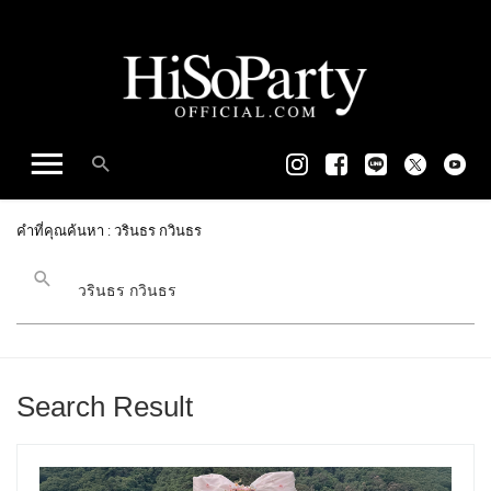
คำที่คุณค้นหา : วรินธร กวินธร
Search Result