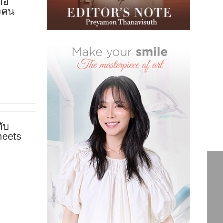
่อ
องคน
ับ
meets