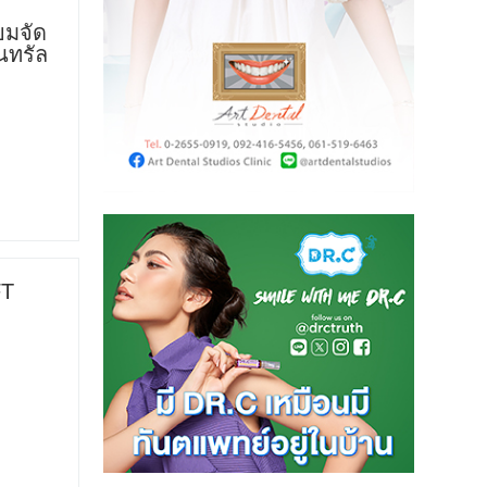
ยมจัด
นทรัล
FT