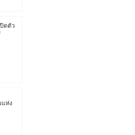
ปิดตัว
ต
มแห่ง