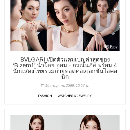
BVLGARI เปิดตัวแคมเปญล่าสุดของ
‘B.zero1’ นำโดย ออม - กรณ์นภัส พร้อม 4
นักแสดงไทยร่วมถ่ายทอดคอลเลกชันไอคอ
นิก
10 กรกฎาคม 2569, 10:57 น.
FASHION
WATCHES & JEWELRY