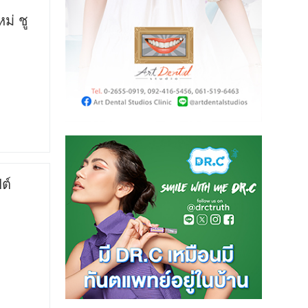
ม่ ชู
ต์