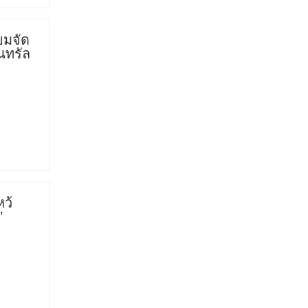
ยมจัด
นทรัล
ว้
’