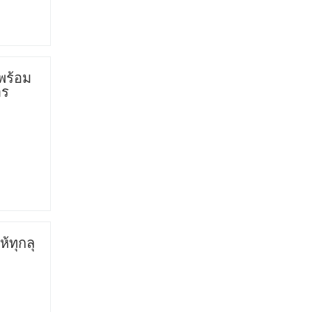
พร้อม
าร
้ทุกลุ