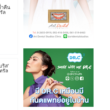
่ำคืน
รัล
ริส’
ทรัล