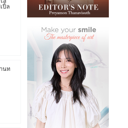
ะเล
ปิ้ล
่านท