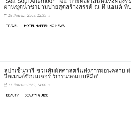
‘Sea Soul Afternoon Tea’ ถ่ายทอดเสน่ห์แห่งท้องท
ผ่านชุดน้ำชายามบ่ายสุดสร้างสรรค์ ณ ที แอนด์ ทิปเ
18 มิถุนายน 2569, 12:35 น.
TRAVEL
HOTEL HAPPENING NEWS
สปาเซ็นวารี ชวนสัมผัสศาสตร์แห่งการผ่อนคลาย ผ
รีตเมนต์ซิกเนเจอร์ ‘การนวดแบบสี่มือ’
11 มิถุนายน 2569, 14:00 น.
BEAUTY
BEAUTY GUIDE