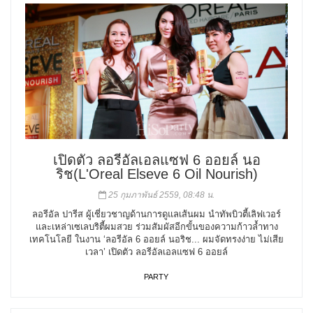
เปิดตัว ลอรีอัลเอลแซฟ 6 ออยล์ นอ
ริช(L'Oreal Elseve 6 Oil Nourish)
25 กุมภาพันธ์ 2559, 08:48 น.
ลอรีอัล ปารีส ผู้เชี่ยวชาญด้านการดูแลเส้นผม นำทัพบิวตี้เลิฟเวอร์
และเหล่าเซเลบริตี้ผมสวย ร่วมสัมผัสอีกขั้นของความก้าวล้ำทาง
เทคโนโลยี ในงาน ‘ลอรีอัล 6 ออยล์ นอริช... ผมจัดทรงง่าย ไม่เสีย
เวลา’ เปิดตัว ลอรีอัลเอลแซฟ 6 ออยล์
PARTY