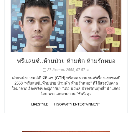
ฟรีแลนซ์..ห้ามป่วย ห้ามพัก ห้ามรักหมอ
27 สิงหาคม 2558, 07:57 น.
ค่ายหนังอารมณ์ดี จีทีเอช (GTH) พร้อมส่งภาพยนตร์เรื่องแรกของปี
2558 “ฟรีแลนซ์..ห้ามป่วย ห้ามพัก ห้ามรักหมอ” ที่ได้แรงบันดาล
ใจมาจากเรื่องจริงของผู้กำกับฯ “เต๋อ-นวพล ธำรงรัตนฤทธิ์” นำแสดง
โดย พระเอกมาดกวน “ซันนี่ สุว
LIFESTYLE
HISOPARTY ENTERTAINMENT