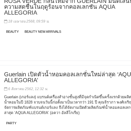
ROSA VERDE กลิ่นใหม่จาก GUERLAIN มนต์เสน่ห
ความสดชื่นในฤดูร้อนจากคอลเลกชัน AQUA
ALLEGORIA
18 เมษายน 2568, 09:59 น.
BEAUTY
BEAUTY NEW ARRIVALS
Guerlain เปิดตัวน้ำหอมคอลเลกชั่นใหม่ล่าสุด ‘AQ
ALLEGORIA’
6 สิงหาคม 2562, 12:32 น.
Guerlain (เกอร์แลง) แบรนด์เครื่องสำอางชั้นสูงที่มีจุดกำเนิดขึ้นครั้งแรกด้วยผลิ
น้ำหอมในปี 1828 จวบจนวันนี้ก่อตั้งมาเป็นเวลากว่า 191 ปี คุณจิราภา พงศ์เจริญศิ
จัดการผลิตภัณฑ์แบรนด์เกอร์แลง จึงได้จัดงานเปิดตัวผลิตภัณฑ์น้ำหอมคอลเลกช
ล่าสุด ‘AQUA ALLEGORIA’ (อควา อัลลีโกเรีย)
PARTY