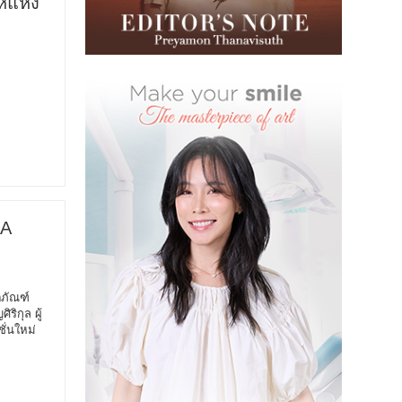
์แห่ง
UA
ตภัณฑ์
ริกุล ผู้
ั่นใหม่