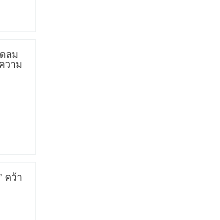
พัดลม
์ฟความ
 คว้า