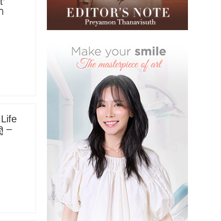
t’
า
Life
ู –