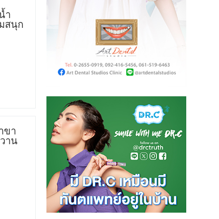
น้ำ
มสนุก
สาขา
หวาน