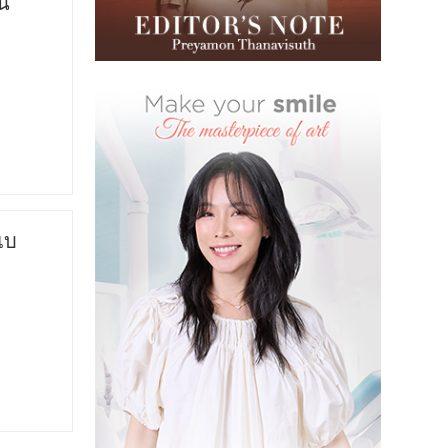
น์
แบ